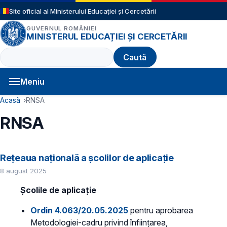
Sari la conținutul principal
Site oficial al Ministerului Educației și Cercetării
GUVERNUL ROMÂNIEI
MINISTERUL EDUCAȚIEI ȘI CERCETĂRII
Caută
Meniu
Navigație principală
Cale de navigare
Acasă
RNSA
RNSA
Rețeaua națională a școlilor de aplicație
8 august 2025
Școlile de aplicație
Ordin 4.063/20.05.2025
pentru aprobarea
Metodologiei-cadru privind înființarea,