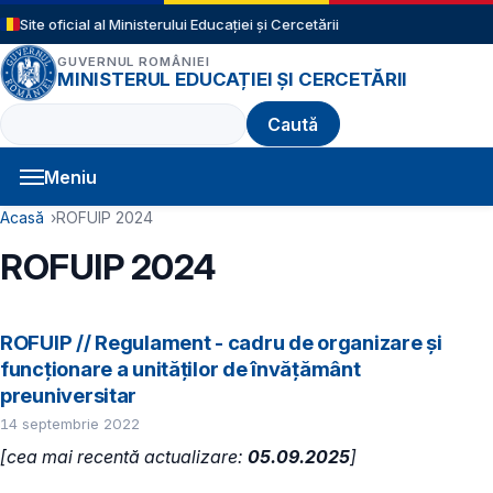
Sari la conținutul principal
Site oficial al Ministerului Educației și Cercetării
GUVERNUL ROMÂNIEI
MINISTERUL EDUCAȚIEI ȘI CERCETĂRII
Caută
Meniu
Navigație principală
Cale de navigare
Acasă
ROFUIP 2024
ROFUIP 2024
ROFUIP // Regulament - cadru de organizare și
funcționare a unităților de învățământ
preuniversitar
14 septembrie 2022
[cea mai recentă actualizare:
05.09.2025
]