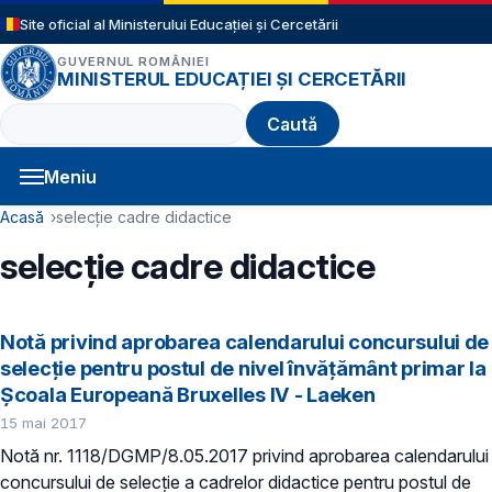
Sari la conținutul principal
Site oficial al Ministerului Educației și Cercetării
GUVERNUL ROMÂNIEI
MINISTERUL EDUCAȚIEI ȘI CERCETĂRII
Caută
Meniu
Navigație principală
Cale de navigare
Acasă
selecție cadre didactice
selecție cadre didactice
Notă privind aprobarea calendarului concursului de
selecție pentru postul de nivel învățământ primar la
Școala Europeană Bruxelles IV - Laeken
15 mai 2017
Notă nr. 1118/DGMP/8.05.2017 privind aprobarea calendarului
concursului de selecție a cadrelor didactice pentru postul de