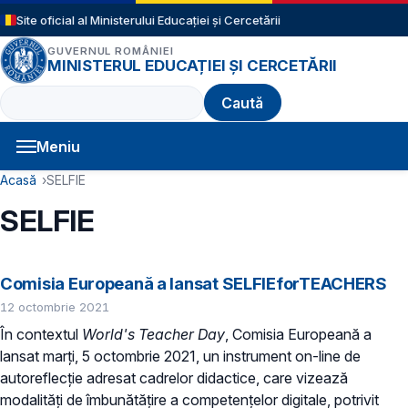
Sari la conținutul principal
Site oficial al Ministerului Educației și Cercetării
GUVERNUL ROMÂNIEI
MINISTERUL EDUCAȚIEI ȘI CERCETĂRII
Caută
Meniu
Navigație principală
Cale de navigare
Acasă
SELFIE
SELFIE
Comisia Europeană a lansat SELFIEforTEACHERS
12 octombrie 2021
În contextul
World's Teacher Day
, Comisia Europeană a
lansat marți, 5 octombrie 2021, un instrument on-line de
autoreflecție adresat cadrelor didactice, care vizează
modalități de îmbunătățire a competențelor digitale, potrivit