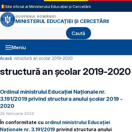
Sari la conținutul principal
Site oficial al Ministerului Educației și Cercetării
GUVERNUL ROMÂNIEI
MINISTERUL EDUCAȚIEI ȘI CERCETĂRII
Caută
Meniu
Navigație principală
Cale de navigare
Acasă
structură an școlar 2019-2020
structură an școlar 2019-2020
Ordinul ministrului Educației Naționale nr.
3.191/2019 privind structura anului şcolar 2019 -
2020
28 februarie 2019
În conformitate cu
ordinul ministrului Educației
Naționale nr. 3.191/2019
privind structura anului