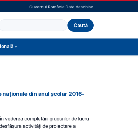
Guvernul României
Date deschise
Caută
ională
e naţionale din anul şcolar 2016-
n vederea completării grupurilor de lucru
desfăşura activităţi de proiectare a