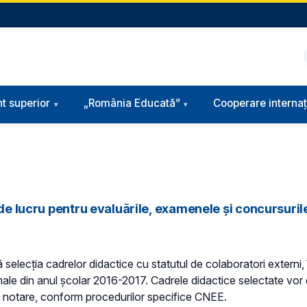
t superior
„România Educată”
Cooperare internaț
 de lucru pentru evaluările, examenele şi concursuril
lecţia cadrelor didactice cu statutul de colaboratori externi, î
nale din anul şcolar 2016-2017. Cadrele didactice selectate vor 
de notare, conform procedurilor specifice CNEE.