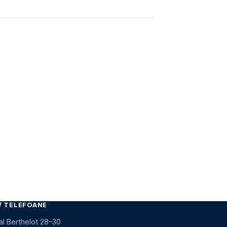
/ TELEFOANE
al Berthelot 28–30