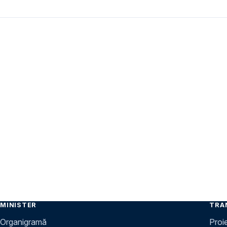
MINISTER
TRA
Organigramă
Proi