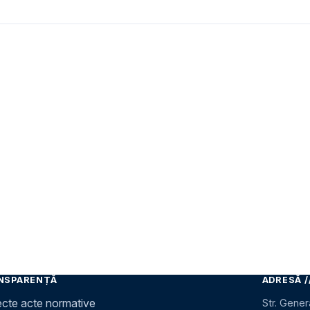
NSPARENȚĂ
ADRESĂ /
ecte acte normative
Str. Gener