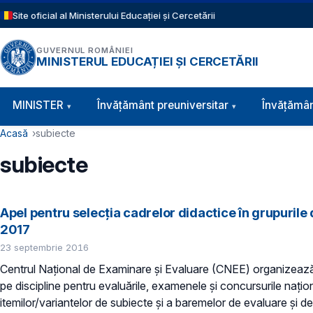
Sari la conținutul principal
Site oficial al Ministerului Educației și Cercetării
GUVERNUL ROMÂNIEI
MINISTERUL EDUCAȚIEI ȘI CERCETĂRII
Navigație principală
MINISTER
Învăţământ preuniversitar
Învățămân
Cale de navigare
Acasă
subiecte
subiecte
Apel pentru selecţia cadrelor didactice în grupurile
2017
23 septembrie 2016
Centrul Naţional de Examinare şi Evaluare (CNEE) organizează se
pe discipline pentru evaluările, examenele şi concursurile naţio
itemilor/variantelor de subiecte şi a baremelor de evaluare şi 