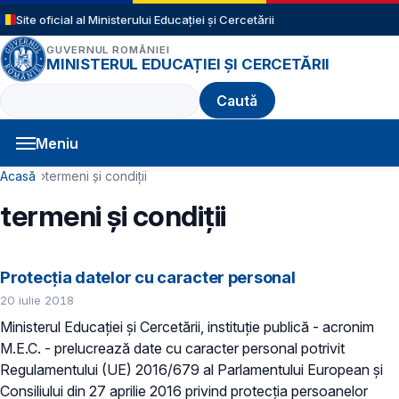
Sari la conținutul principal
Site oficial al Ministerului Educației și Cercetării
GUVERNUL ROMÂNIEI
MINISTERUL EDUCAȚIEI ȘI CERCETĂRII
Caută
Meniu
Navigație principală
Cale de navigare
Acasă
termeni și condiții
termeni și condiții
Protecţia datelor cu caracter personal
20 iulie 2018
Ministerul Educaţiei și Cercetării, instituție publică - acronim
M.E.C. - prelucrează date cu caracter personal potrivit
Regulamentului (UE) 2016/679 al Parlamentului European și
Consiliului din 27 aprilie 2016 privind protecția persoanelor