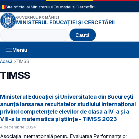
Sari la conținutul principal
Site oficial al Ministerului Educației și Cercetării
GUVERNUL ROMÂNIEI
MINISTERUL EDUCAȚIEI ȘI CERCETĂRII
Caută
Meniu
Navigație principală
Cale de navigare
Acasă
TIMSS
TIMSS
Ministerul Educației și Universitatea din București
anunță lansarea rezultatelor studiului internațional
privind competențele elevilor de clasa a IV-a și a
VIII-a la matematică și științe - TIMSS 2023
4 decembrie 2024
Asociația Internațională pentru Evaluarea Performanțelor