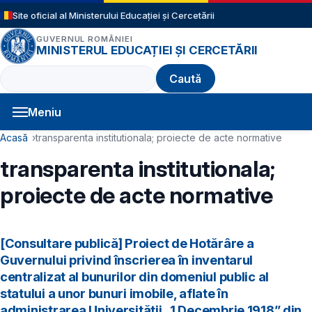
Sari la conținutul principal
Site oficial al Ministerului Educației și Cercetării
GUVERNUL ROMÂNIEI
MINISTERUL EDUCAȚIEI ȘI CERCETĂRII
Caută
Meniu
Navigație principală
Cale de navigare
Acasă
transparenta institutionala; proiecte de acte normative
transparenta institutionala;
proiecte de acte normative
[Consultare publică] Proiect de Hotărâre a
Guvernului privind înscrierea în inventarul
centralizat al bunurilor din domeniul public al
statului a unor bunuri imobile, aflate în
administrarea Universității „1 Decembrie 1918” din