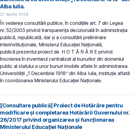
Alba Iulia.
27 aprilie 2018
În vederea consultării publice, în condiţiile art. 7 din Legea
nr. 52/2003 privind transparenţa decizională în administraţia
publică, republicată, dar și a consultării preliminare
interinstituționale, Ministerul Educaţiei Naţională,
publică prezentul proiect de H O T Ă R Â R E privind
înscrierea în inventarul centralizat al bunurilor din domeniul
public al statului a unor bunuri imobile aflate în administrarea
Universității „1 Decembrie 1918” din Alba Iulia, instituție aflată
în coordonarea Ministerului Educației Naționale.
[Consultare publică] Proiect de Hotărâre pentru
modificare şi completarea Hotărârii Guvernului nr.
26/2017 privind organizarea şi funcţionarea
Ministerului Educaţiei Naţionale