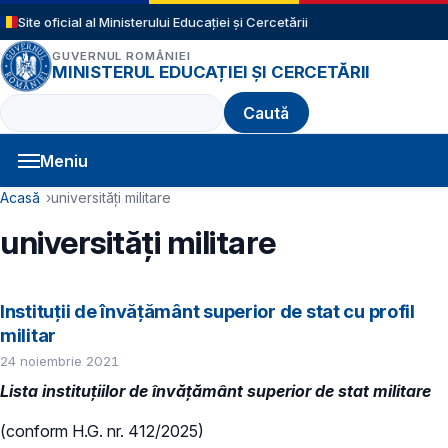
Sari la conținutul principal
Site oficial al Ministerului Educației și Cercetării
GUVERNUL ROMÂNIEI
MINISTERUL EDUCAȚIEI ȘI CERCETĂRII
Caută
Meniu
Navigație principală
Cale de navigare
Acasă
universități militare
universități militare
Instituţii de învăţământ superior de stat cu profil
militar
24 noiembrie 2021
Lista instituțiilor de învățământ superior de stat militare
(conform H.G. nr. 412/2025)