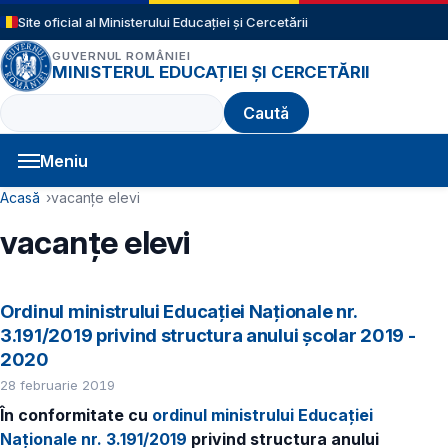
Sari la conținutul principal
Site oficial al Ministerului Educației și Cercetării
GUVERNUL ROMÂNIEI
MINISTERUL EDUCAȚIEI ȘI CERCETĂRII
Caută
Meniu
Navigație principală
Cale de navigare
Acasă
vacanțe elevi
vacanțe elevi
Ordinul ministrului Educației Naționale nr.
3.191/2019 privind structura anului şcolar 2019 -
2020
28 februarie 2019
În conformitate cu
ordinul ministrului Educației
Naționale nr. 3.191/2019
privind structura anului