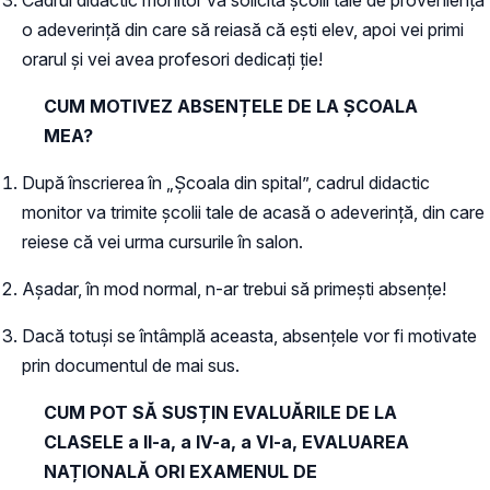
o adeverință din care să reiasă că ești elev, apoi vei primi
orarul și vei avea profesori dedicați ție!
CUM MOTIVEZ ABSENȚELE DE LA ȘCOALA
MEA?
După înscrierea în „Școala din spital”, cadrul didactic
monitor va trimite școlii tale de acasă o adeverință, din care
reiese că vei urma cursurile în salon.
Așadar, în mod normal, n-ar trebui să primești absențe!
Dacă totuși se întâmplă aceasta, absențele vor fi motivate
prin documentul de mai sus.
CUM POT SĂ SUSȚIN EVALUĂRILE DE LA
CLASELE
a II-a, a IV-a, a VI-a
, EVALUAREA
NAȚIONALĂ ORI EXAMENUL DE