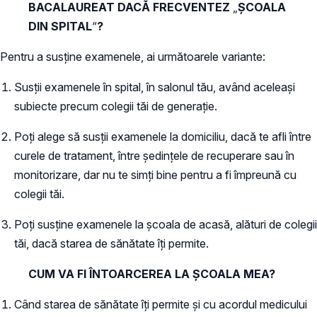
BACALAUREAT DACĂ FRECVENTEZ
„
ȘCOALA
DIN SPITAL
“
?
Pentru a susține examenele, ai următoarele variante:
Susții examenele în spital, în salonul tău, având aceleași
subiecte precum colegii tăi de generație.
Poți alege să susții examenele la domiciliu, dacă te afli între
curele de tratament, între ședințele de recuperare sau în
monitorizare, dar nu te simți bine pentru a fi împreună cu
colegii tăi.
Poți susține examenele la școala de acasă, alături de colegii
tăi, dacă starea de sănătate îți permite.
CUM VA FI ÎNTOARCEREA LA ȘCOALA MEA?
Când starea de sănătate îți permite și cu acordul medicului