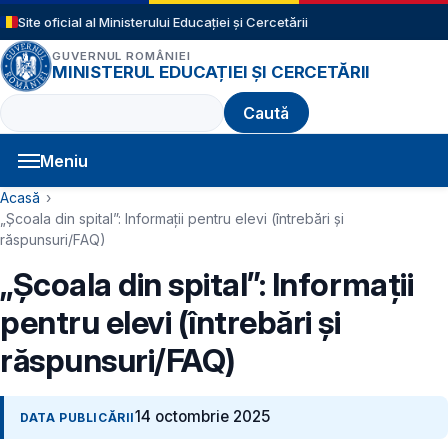
Sari la conținutul principal
Site oficial al Ministerului Educației și Cercetării
GUVERNUL ROMÂNIEI
MINISTERUL EDUCAȚIEI ȘI CERCETĂRII
Caută
Meniu
Navigație principală
Cale de navigare
Acasă
„Școala din spital”: Informații pentru elevi (întrebări și
răspunsuri/FAQ)
„Școala din spital”: Informații
pentru elevi (întrebări și
răspunsuri/FAQ)
14 octombrie 2025
DATA PUBLICĂRII