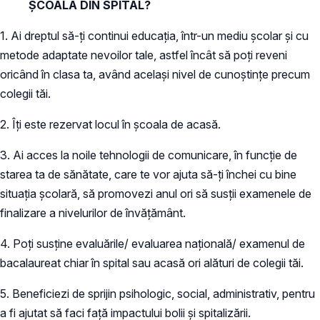
ȘCOALA DIN SPITAL?
1. Ai dreptul să-ți continui educația, într-un mediu școlar și cu
metode adaptate nevoilor tale, astfel încât să poți reveni
oricând în clasa ta, având același nivel de cunoștințe precum
colegii tăi.
2. Îți este rezervat locul în școala de acasă.
3. Ai acces la noile tehnologii de comunicare, în funcție de
starea ta de sănătate, care te vor ajuta să-ți închei cu bine
situația școlară, să promovezi anul ori să susții examenele de
finalizare a nivelurilor de învățământ.
4. Poți susține evaluările/ evaluarea națională/ examenul de
bacalaureat chiar în spital sau acasă ori alături de colegii tăi.
5. Beneficiezi de sprijin psihologic, social, administrativ, pentru
a fi ajutat să faci față impactului bolii și spitalizării.