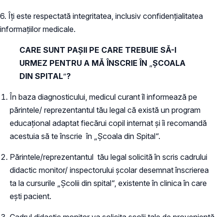
6. Îți este respectată integritatea, inclusiv confidențialitatea
informațiilor medicale.
CARE SUNT PAȘII PE CARE TREBUIE SĂ-I
URMEZ PENTRU A MĂ ÎNSCRIE ÎN
„
ȘCOALA
DIN SPITAL
”
?
În baza diagnosticului, medicul curant îl informează pe
părintele/ reprezentantul tău legal că există un program
educațional adaptat fiecărui copil internat și îi recomandă
acestuia să te înscrie în „Școala din Spital“.
Părintele/reprezentantul tău legal solicită în scris cadrului
didactic monitor/ inspectorului școlar desemnat înscrierea
ta la cursurile „Școlii din spital“, existente în clinica în care
ești pacient.
Cadrul didactic monitor va solicita școlii tale de proveniență