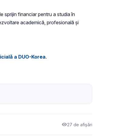
 sprijin financiar pentru a studia în
dezvoltare academică, profesională și
icială a DUO-Korea
.
27 de afișări