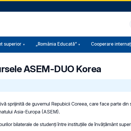
t superior
„România Educată”
Cooperare internaț
bursele ASEM-DUO Korea
ativă sprijinită de guvernul Repubicii Coreea, care face parte d
ormatului Asia-Europa (ASEM).
ilor bilaterale de studenți între instituțiile de învățământ supe