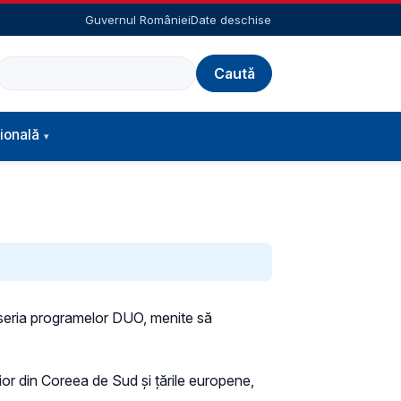
Guvernul României
Date deschise
Caută
ională
in seria programelor DUO, menite să
rior din Coreea de Sud și țările europene,