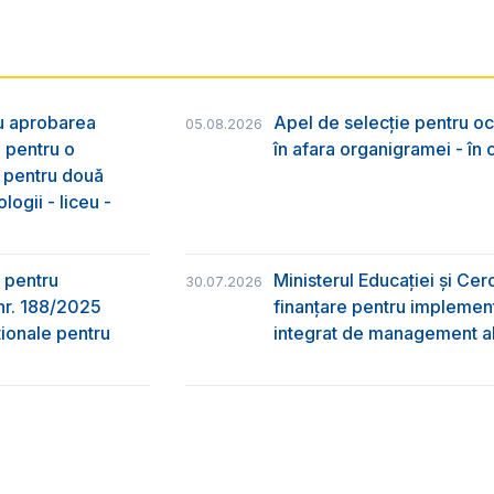
ru aprobarea
Apel de selecție pentru oc
05.08.2026
e pentru o
în afara organigramei - în
& pentru două
logii - liceu -
 pentru
Ministerul Educației și Ce
30.07.2026
nr. 188/2025
finanțare pentru implement
ţionale pentru
integrat de management al 