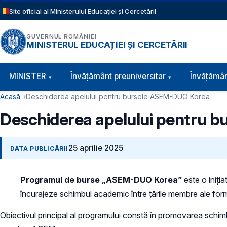
Sari la conținutul principal
Site oficial al Ministerului Educației și Cercetării
GUVERNUL ROMÂNIEI
MINISTERUL EDUCAȚIEI ȘI CERCETĂRII
Navigație principală
MINISTER
Învăţământ preuniversitar
Învățămân
Cale de navigare
Acasă
Deschiderea apelului pentru bursele ASEM-DUO Korea
Deschiderea apelului pentru 
25 aprilie 2025
DATA PUBLICĂRII
Programul de burse „ASEM-DUO Korea”
este o iniți
încurajeze schimbul academic între țările membre ale f
Obiectivul principal al programului constă în promovarea schimbur