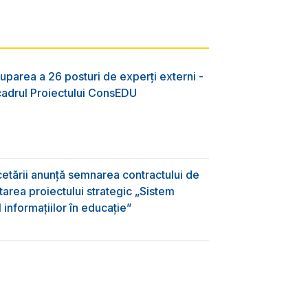
uparea a 26 posturi de experți externi -
 cadrul Proiectului ConsEDU
rcetării anunță semnarea contractului de
area proiectului strategic „Sistem
informațiilor în educație”