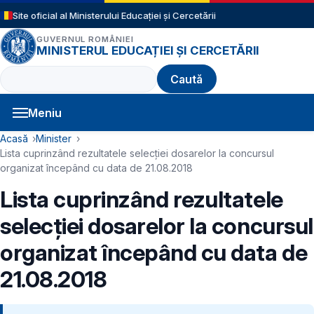
Sari la conținutul principal
Site oficial al Ministerului Educației și Cercetării
GUVERNUL ROMÂNIEI
MINISTERUL EDUCAȚIEI ȘI CERCETĂRII
Caută
Meniu
Navigație principală
Cale de navigare
Acasă
Minister
Lista cuprinzând rezultatele selecției dosarelor la concursul
organizat începând cu data de 21.08.2018
Lista cuprinzând rezultatele
selecției dosarelor la concursul
organizat începând cu data de
21.08.2018