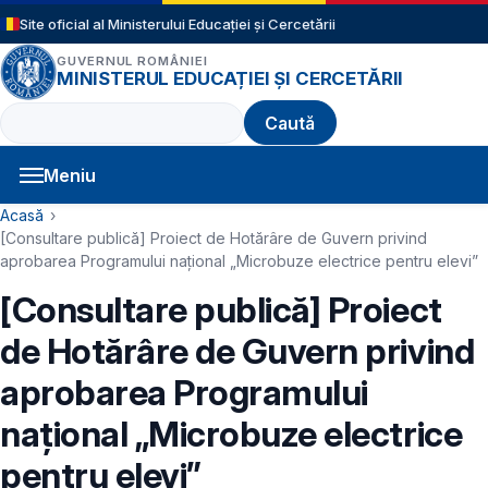
Sari la conținutul principal
Site oficial al Ministerului Educației și Cercetării
GUVERNUL ROMÂNIEI
MINISTERUL EDUCAȚIEI ȘI CERCETĂRII
Caută
Meniu
Navigație principală
Cale de navigare
Acasă
[Consultare publică] Proiect de Hotărâre de Guvern privind
aprobarea Programului național „Microbuze electrice pentru elevi”
[Consultare publică] Proiect
de Hotărâre de Guvern privind
aprobarea Programului
național „Microbuze electrice
pentru elevi”