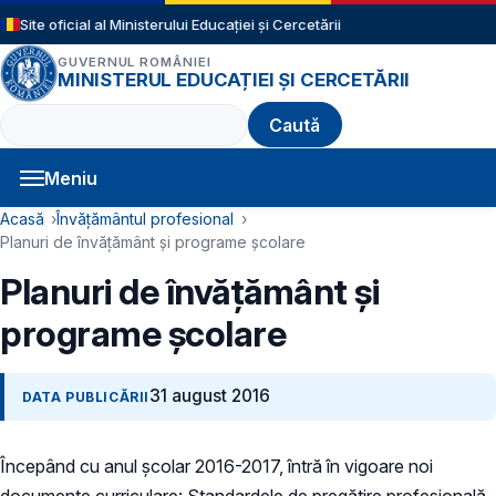
Sari la conținutul principal
Site oficial al Ministerului Educației și Cercetării
GUVERNUL ROMÂNIEI
MINISTERUL EDUCAȚIEI ȘI CERCETĂRII
Caută
Meniu
Navigație principală
Cale de navigare
Acasă
Învățământul profesional
Planuri de învățământ și programe școlare
Planuri de învățământ și
programe școlare
31 august 2016
DATA PUBLICĂRII
Începând cu anul școlar 2016-2017, întră în vigoare noi
documente curriculare: Standardele de pregătire profesională