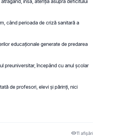
 atrăgând, însă, atenția asupra deficitului
um, când perioada de criză sanitară a
derilor educaționale generate de predarea
ul preuniversitar, începând cu anul școlar
tă de profesori, elevi și părinți, nici
11 afișări