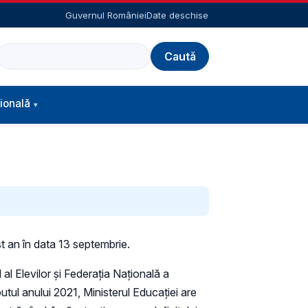
Guvernul României
Date deschise
Caută
ională
st an în data 13 septembrie.
 al Elevilor și Federația Națională a
utul anului 2021, Ministerul Educației are