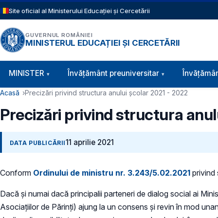
Sari la conținutul principal
Site oficial al Ministerului Educației și Cercetării
GUVERNUL ROMÂNIEI
MINISTERUL EDUCAȚIEI ȘI CERCETĂRII
Navigație principală
MINISTER
Învăţământ preuniversitar
Învățămân
Cale de navigare
Acasă
Precizări privind structura anului școlar 2021 - 2022
Precizări privind structura anu
11 aprilie 2021
DATA PUBLICĂRII
Conform
Ordinului de ministru nr. 3.243/5.02.2021
privind 
Dacă și numai dacă principalii parteneri de dialog social ai Minis
Asociațiilor de Părinți) ajung la un consens și revin în mod una