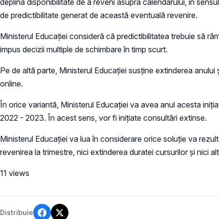
deplina disponibilitate de a reveni asupra calendarului, în sensul
de predictibilitate generat de această eventuală revenire.
Ministerul Educației consideră că predictibilitatea trebuie să 
impus decizii multiple de schimbare în timp scurt.
Pe de altă parte, Ministerul Educației susține extinderea anulu
online.
În orice variantă, Ministerul Educației va avea anul acesta iniț
2022 - 2023. În acest sens, vor fi inițiate consultări extinse.
Ministerul Educației va lua în considerare orice soluție va rezulta
revenirea la trimestre, nici extinderea duratei cursurilor și nici alt
11 views
Distribuie