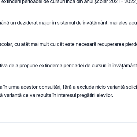
 extinderii perioadei de cursuri încă din anul școlar 2021 - 2022,
rămână un deziderat major în sistemul de învățământ, mai ales ac
i școlar, cu atât mai mult cu cât este necesară recuperarea pier
iativa de a propune extinderea perioadei de cursuri în învățământ
 în urma acestor consultări, fără a exclude nicio variantă solicita
ă variantă ce va rezulta în interesul pregătirii elevilor.