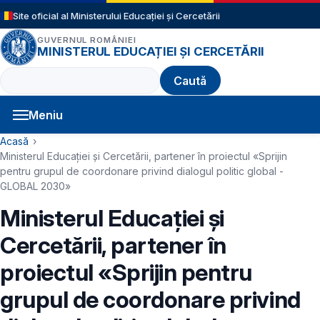
Sari la conținutul principal
Site oficial al Ministerului Educației și Cercetării
GUVERNUL ROMÂNIEI
MINISTERUL EDUCAȚIEI ȘI CERCETĂRII
Caută
Meniu
Navigație principală
Cale de navigare
Acasă
Ministerul Educației și Cercetării, partener în proiectul «Sprijin
pentru grupul de coordonare privind dialogul politic global -
GLOBAL 2030»
Ministerul Educației și
Cercetării, partener în
proiectul «Sprijin pentru
grupul de coordonare privind