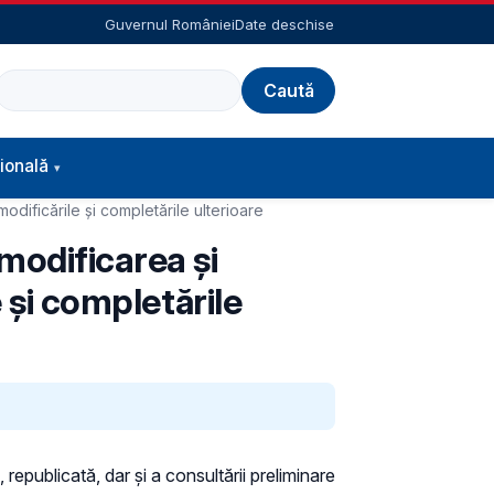
Guvernul României
Date deschise
Caută
ională
dificările și completările ulterioare
modificarea și
 și completările
 republicată, dar și a consultării preliminare