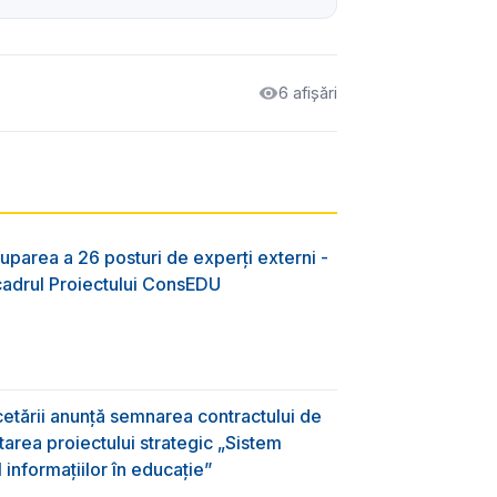
6 afișări
uparea a 26 posturi de experți externi -
 cadrul Proiectului ConsEDU
rcetării anunță semnarea contractului de
area proiectului strategic „Sistem
informațiilor în educație”