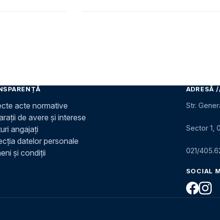
NSPARENȚĂ
ADRESĂ /
ecte acte normative
Str. Gener
rații de avere și interese
Sector 1, 
uri angajați
ecția datelor personale
021/405.6
ni și condiții
SOCIAL 