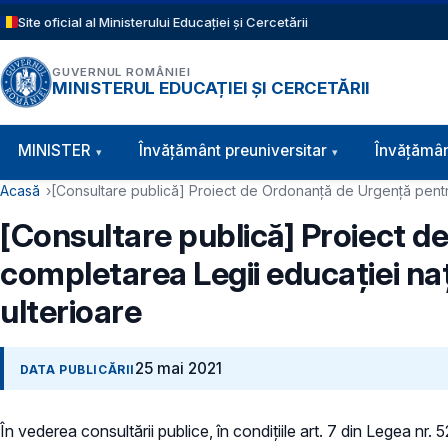
Sari la conținutul principal
Site oficial al Ministerului Educației și Cercetării
GUVERNUL ROMÂNIEI
MINISTERUL EDUCAȚIEI ȘI CERCETĂRII
Navigație principală
MINISTER
Învăţământ preuniversitar
Învățămân
Cale de navigare
Acasă
[Consultare publică] Proiect de Ordonanță de Urgență pentru m
[Consultare publică] Proiect d
completarea Legii educației nați
ulterioare
25 mai 2021
DATA PUBLICĂRII
În vederea consultării publice, în condiţiile art. 7 din Legea nr.