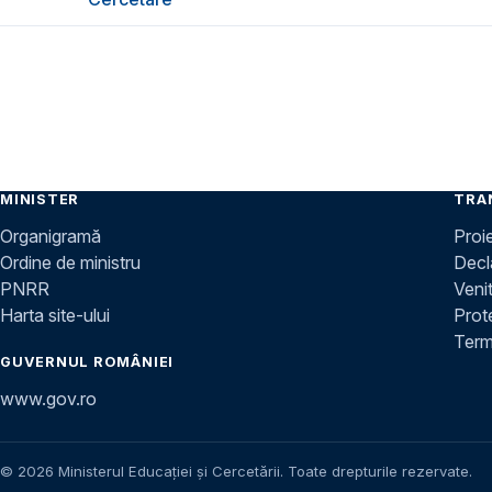
MINISTER
TRA
Organigramă
Proi
Ordine de ministru
Decla
PNRR
Venit
Harta site-ului
Prot
Terme
GUVERNUL ROMÂNIEI
www.gov.ro
© 2026 Ministerul Educației și Cercetării. Toate drepturile rezervate.