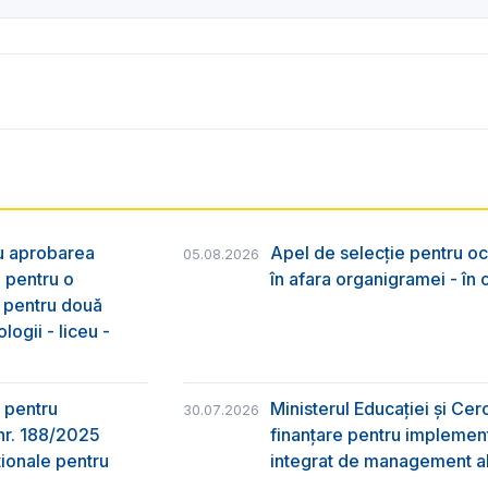
ru aprobarea
Apel de selecție pentru oc
05.08.2026
e pentru o
în afara organigramei - în
& pentru două
logii - liceu -
 pentru
Ministerul Educației și Ce
30.07.2026
nr. 188/2025
finanțare pentru implement
ţionale pentru
integrat de management al 