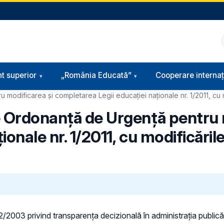
t superior
„România Educată”
Cooperare internaț
odificarea și completarea Legii educației naționale nr. 1/2011, cu mo
e Ordonanță de Urgență pentru 
onale nr. 1/2011, cu modificările
 52/2003 privind transparenţa decizională în administraţia publică,