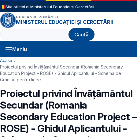
Sari la conținutul principal
Site oficial al Ministerului Educației și Cercetării
GUVERNUL ROMÂNIEI
MINISTERUL EDUCAȚIEI ȘI CERCETĂRII
Caută
Meniu
Navigație principală
Cale de navigare
Acasă
Proiectul privind Învățământul Secundar (Romania Secondary
Education Project – ROSE) - Ghidul Aplicantului - Schema de
Granturi pentru licee
Proiectul privind Învățământul
Secundar (Romania
Secondary Education Project –
ROSE) - Ghidul Aplicantului -