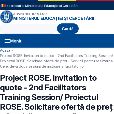
Sari la conținutul principal
Site oficial al Ministerului Educației și Cercetării
GUVERNUL ROMÂNIEI
MINISTERUL EDUCAȚIEI ȘI CERCETĂRII
Caută
Meniu
Navigație principală
Cale de navigare
Acasă
Project ROSE. Invitation to quote - 2nd Facilitators Training Session/
Proiectul ROSE. Solicitare ofertă de preț - Servicii pentru realizarea
Celei de-a doua sesiunii de instruire a facilitatorilor
Project ROSE. Invitation to
quote - 2nd Facilitators
Training Session/ Proiectul
ROSE. Solicitare ofertă de preț