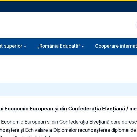
t superior
„România Educată”
Cooperare internaț
ui Economic European și din Confederaţia Elveţiană / mem
i Economic European și din Confederaţia Elveţiană care doresc s
unoaștere și Echivalare a Diplomelor recunoașterea diplomei de 