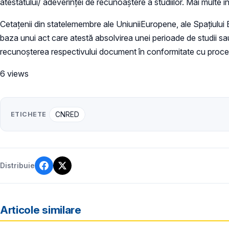
atestatului/ adeverinței de recunoaștere a studiilor. Mai multe i
Cetațenii din statelemembre ale UniuniiEuropene, ale Spaţiului
baza unui act care atestă absolvirea unei perioade de studii sa
recunoșterea respectivului document în conformitate cu proc
6 views
ETICHETE
CNRED
Distribuie
Articole similare