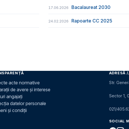
Bacalaureat 2030
17.06.2026
Rapoarte CC 2025
24.02.2026
NSPARENȚĂ
ADRESĂ /
ecte acte normative
Str. Gener
rații de avere și interese
Sector 1, 
uri angajați
ecția datelor personale
021/405.6
ni și condiții
SOCIAL 