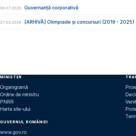
Guvernanță corporativă
06.07.2026
[ARHIVĂ] Olimpiade și concursuri (2019 - 2025)
27.03.2026
MINISTER
TRA
Organigramă
Proi
Ordine de ministru
Decla
PNRR
Venit
Harta site-ului
Prot
Terme
GUVERNUL ROMÂNIEI
www.gov.ro