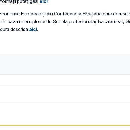
nformații puteți găsi
aici
.
 Economic European și din Confederaţia Elveţiană care doresc s
u în baza unei diplome de Școala profesională/ Bacalaureat/ Șco
edura descrisă
aici
.