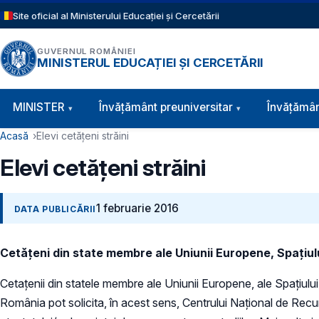
Sari la conținutul principal
Site oficial al Ministerului Educației și Cercetării
GUVERNUL ROMÂNIEI
MINISTERUL EDUCAȚIEI ȘI CERCETĂRII
Navigație principală
MINISTER
Învăţământ preuniversitar
Învățămân
Cale de navigare
Acasă
Elevi cetățeni străini
Elevi cetățeni străini
1 februarie 2016
DATA PUBLICĂRII
Cetăţeni din state membre ale Uniunii Europene, Spaţiul
Cetațenii din statele membre ale Uniunii Europene, ale Spaţiulu
România pot solicita, în acest sens, Centrului Național de Rec