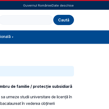
Guvernul României
Date deschise
Caută
ională
bru de familie / protecţie subsidiară
a urmeze studii universitare de licență în
bacalaureat în vederea obținerii