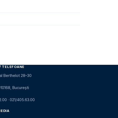
/ TELEFOANE
al Berthelot 28–30
010168, București
2.00
·
021/405.63.00
MEDIA