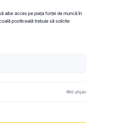
ă aibe acces pe piața forței de muncă în
ală postliceală trebuie să solicite
6 afișări