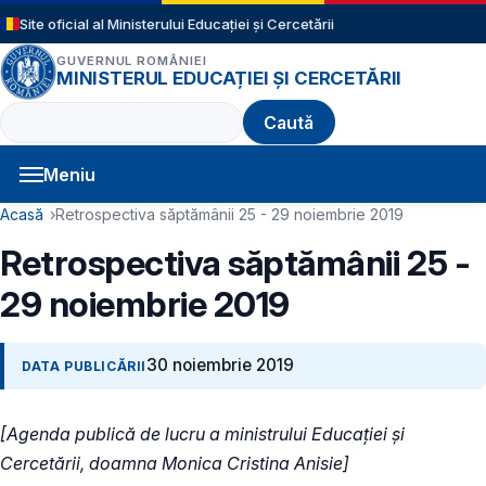
Sari la conținutul principal
Site oficial al Ministerului Educației și Cercetării
GUVERNUL ROMÂNIEI
MINISTERUL EDUCAȚIEI ȘI CERCETĂRII
Caută
Meniu
Navigație principală
Cale de navigare
Acasă
Retrospectiva săptămânii 25 - 29 noiembrie 2019
Retrospectiva săptămânii 25 -
29 noiembrie 2019
30 noiembrie 2019
DATA PUBLICĂRII
[Agenda publică de lucru a ministrului Educației și
Cercetării, doamna Monica Cristina Anisie]