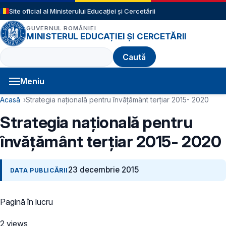
Sari la conținutul principal
Site oficial al Ministerului Educației și Cercetării
GUVERNUL ROMÂNIEI
MINISTERUL EDUCAȚIEI ȘI CERCETĂRII
Caută
Meniu
Navigație principală
Cale de navigare
Acasă
Strategia națională pentru învățământ terțiar 2015- 2020
Strategia națională pentru
învățământ terțiar 2015- 2020
23 decembrie 2015
DATA PUBLICĂRII
Pagină în lucru
2 views