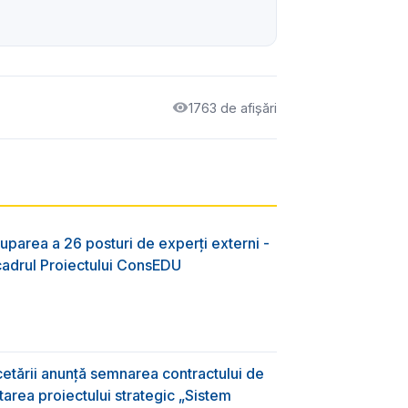
1763 de afișări
uparea a 26 posturi de experți externi -
 cadrul Proiectului ConsEDU
rcetării anunță semnarea contractului de
area proiectului strategic „Sistem