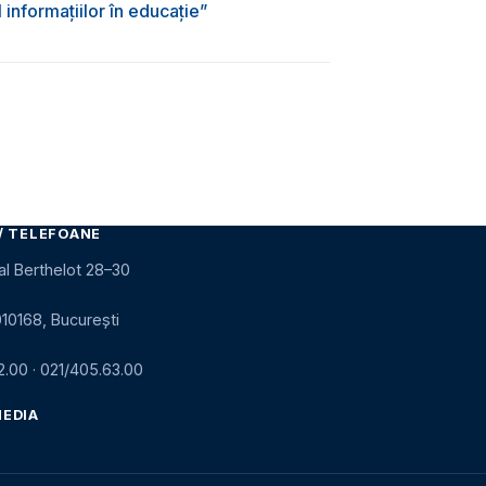
informațiilor în educație”
/ TELEFOANE
al Berthelot 28–30
010168, București
2.00
·
021/405.63.00
MEDIA