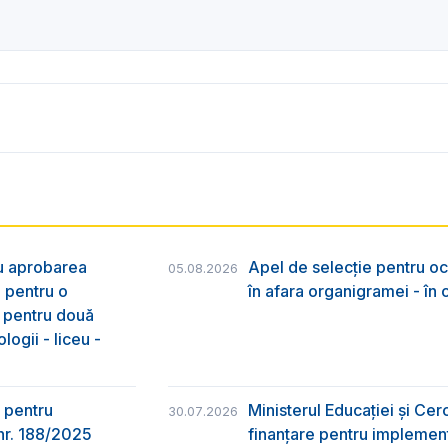
ru aprobarea
Apel de selecție pentru oc
05.08.2026
e pentru o
în afara organigramei - în
& pentru două
logii - liceu -
 pentru
Ministerul Educației și Ce
30.07.2026
nr. 188/2025
finanțare pentru implement