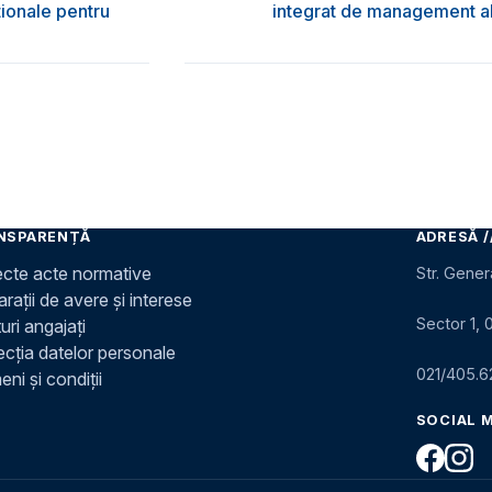
ţionale pentru
integrat de management al 
NSPARENȚĂ
ADRESĂ /
ecte acte normative
Str. Gener
rații de avere și interese
Sector 1, 
uri angajați
ecția datelor personale
021/405.6
ni și condiții
SOCIAL 