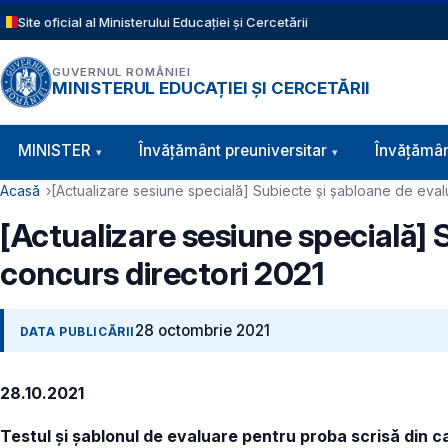
Sari la conținutul principal
Site oficial al Ministerului Educației și Cercetării
GUVERNUL ROMÂNIEI
MINISTERUL EDUCAȚIEI ȘI CERCETĂRII
Navigație principală
MINISTER
Învăţământ preuniversitar
Învățămân
Cale de navigare
Acasă
[Actualizare sesiune specială] Subiecte și șabloane de eval
[Actualizare sesiune specială] 
concurs directori 2021
28 octombrie 2021
DATA PUBLICĂRII
28.10.2021
Testul și șablonul de evaluare pentru proba scrisă din c