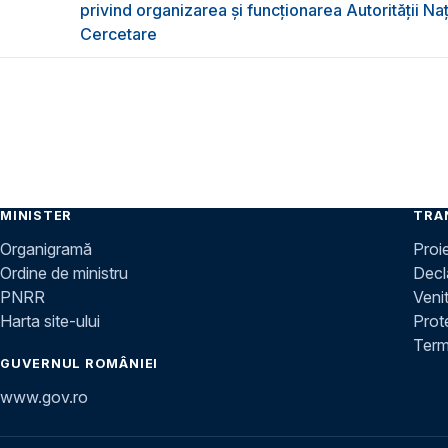
privind organizarea şi funcţionarea Autorităţii Na
Cercetare
MINISTER
TRA
Organigramă
Proi
Ordine de ministru
Decla
PNRR
Venit
Harta site-ului
Prot
Terme
GUVERNUL ROMÂNIEI
www.gov.ro