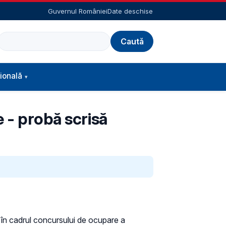
Guvernul României
Date deschise
Caută
ională
 - probă scrisă
, în cadrul concursului de ocupare a