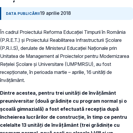
19 aprilie 2018
DATA PUBLICĂRII
În cadrul Proiectului Reforma Educației Timpurii în România
(P.R.E.T.) și Proiectului Reabilitarea Infrastructurii Școlare
(P.R.I.S), derulate de Ministerul Educației Naționale prin
Unitatea de Management al Proiectelor pentru Modernizarea
Rețelei Școlare și Universitare (UMPMRSU), au fost
recepționate, în perioada martie – aprilie, 16 unități de
învățământ.
Dintre acestea, pentru trei unități de învățământ
preuniversitar (două grădinițe cu program normal și o
școală gimnazială) a fost efectuată r
ecepția după
încheierea lucrărilor de construcție, în timp ce pentru
celelalte 13 unități de învățământ (trei grădinițe cu
program normal, nouă școli cu clasele I-VIII și un