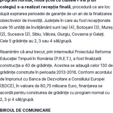
colegiu) s-a realizat recepția finală
, procedură ce are loc
după expirarea perioadei de garanție de un an de la finalizarea
obiectivelor de investiții. Județele în care au fost recepționate
cele 16 unități de învățământ sunt Iași (4), Botoșani (3), Mureș
(2), Suceava (2), Sibiu, Vâlcea, Giurgiu, Covasna și Galați.
Cele 5 grădinițe au 2, 3 sau 4 săli/grupă.
Reamintim că anul trecut, prin intermediul Proiectului Reforma
Educației Timpurii în România (P.R.E.T.), a fost finalizată
construcția a 40 de grădinițe. Acestea se adaugă celor 130 de
grădinițe construite în perioada 2013-2016. Conform acordului
de împrumut cu Banca de Dezvoltare a Consiliului Europei
(BDCE), în valoare de 80,75 milioane Euro, finanțarea se
acordă pentru construirea de grădinițe cu program normal cu
2, 3 și 4 săli/grupă.
BIROUL DE COMUNICARE