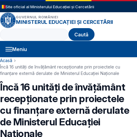
Sari la conținutul principal
Site oficial al Ministerului Educației și Cercetării
GUVERNUL ROMÂNIEI
MINISTERUL EDUCAȚIEI ȘI CERCETĂRII
Caută
Meniu
Navigație principală
Cale de navigare
Acasă
Încă 16 unități de învățământ recepționate prin proiectele cu
finanțare externă derulate de Ministerul Educației Naționale
Încă 16 unități de învățământ
recepționate prin proiectele
cu finanțare externă derulate
de Ministerul Educației
Naționale