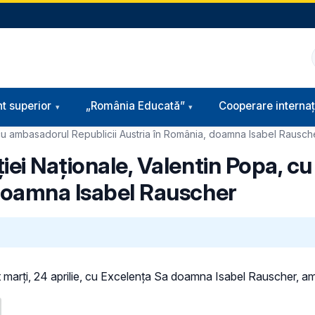
t superior
„România Educată”
Cooperare internaț
, cu ambasadorul Republicii Austria în România, doamna Isabel Rausch
ției Naționale, Valentin Popa, 
 doamna Isabel Rauscher
it marți, 24 aprilie, cu Excelența Sa doamna Isabel Rauscher, a