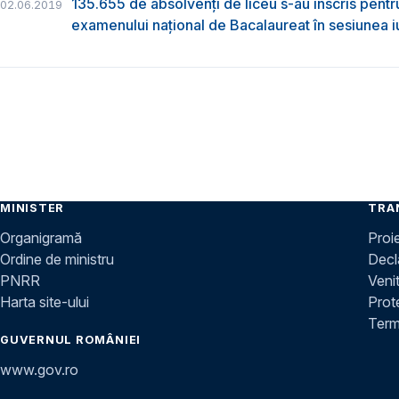
135.655 de absolvenţi de liceu s-au înscris pentr
02.06.2019
examenului naţional de Bacalaureat în sesiunea i
MINISTER
TRA
Organigramă
Proi
Ordine de ministru
Decla
PNRR
Venit
Harta site-ului
Prot
Terme
GUVERNUL ROMÂNIEI
www.gov.ro