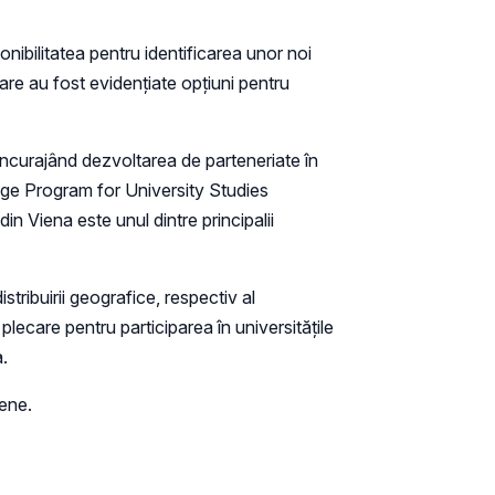
ponibilitatea pentru identificarea unor noi
are au fost evidențiate opțiuni pentru
 încurajând dezvoltarea de parteneriate în
nge Program for University Studies
n Viena este unul dintre principalii
stribuirii geografice, respectiv al
plecare pentru participarea în universitățile
.
pene.