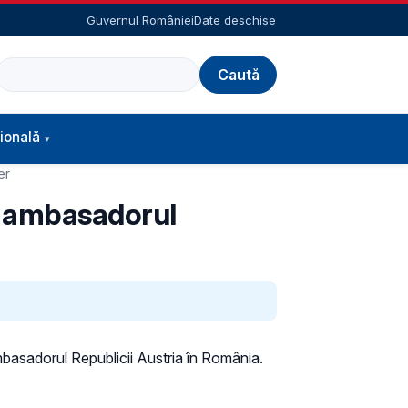
Guvernul României
Date deschise
Caută
ională
er
cu ambasadorul
mbasadorul Republicii Austria în România.