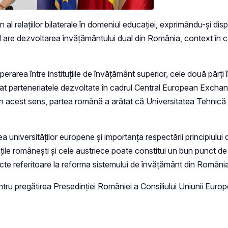
un al relațiilor bilaterale în domeniul educației, exprimându-și dis
îl are dezvoltarea învățământului dual din România, context în c
erarea între instituțiile de învățământ superior, cele două părți
at parteneriatele dezvoltate în cadrul Central European Excha
n acest sens, partea română a arătat că Universitatea Tehnică di
 universităților europene și importanța respectării principiului di
ățile românești și cele austriece poate constitui un bun punct de 
ecte referitoare la reforma sistemului de învățământ din România
tru pregătirea Președinției României a Consiliului Uniunii Euro