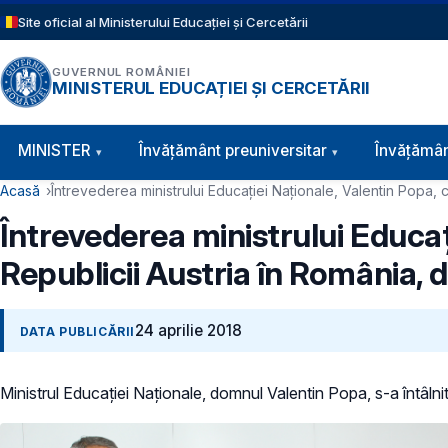
Sari la conținutul principal
Site oficial al Ministerului Educației și Cercetării
GUVERNUL ROMÂNIEI
MINISTERUL EDUCAȚIEI ȘI CERCETĂRII
Navigație principală
MINISTER
Învăţământ preuniversitar
Învățămân
Cale de navigare
Acasă
Întrevederea ministrului Educației Naționale, Valentin Popa
Întrevederea ministrului Educa
Republicii Austria în România,
24 aprilie 2018
DATA PUBLICĂRII
Ministrul Educației Naționale, domnul Valentin Popa, s-a întâln