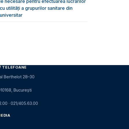
ile necesare pentru efectuarea lucrărilor
 utilități a grupurilor sanitare din
universitar
/ TELEFOANE
al Berthelot 28–30
010168, București
2.00
·
021/405.63.00
MEDIA