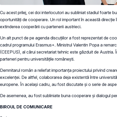
Cu acest prilej, cei doi interlocutori au subliniat stadiul foarte b
oportunități de cooperare. Un rol important în această direcție 
extinderea cooperării cu partenerii austrieci.
Un alt punct de pe agenda discuțiilor a fost reprezentat de coop
cadrul programului Erasmus+. Ministrul Valentin Popa a remarc
(CEEPUS), al cărui secretariat tehnic este găzduit de Austria. Î
parteneri pentru universitățile românești.
Demnitarul român a reliefat importanța proiectului privind crearea
excelenței. De altfel, colaborarea deja existentă între universit
europene. În același cadru, au fost discutate și o serie de asp
De asemenea, au fost subliniate buna cooperare și dialogul pen
BIROUL DE COMUNICARE