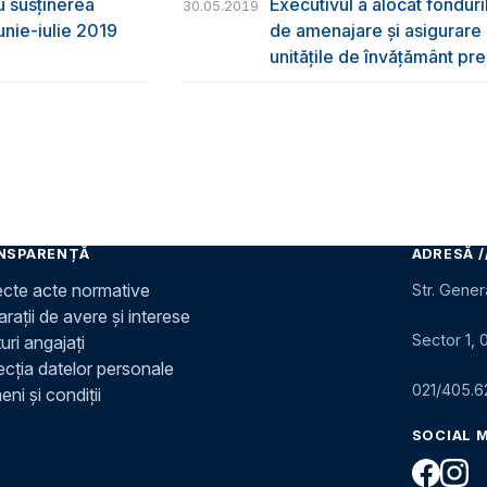
u susţinerea
Executivul a alocat fondur
30.05.2019
unie-iulie 2019
de amenajare și asigurare cu
unitățile de învățământ pre
NSPARENȚĂ
ADRESĂ /
ecte acte normative
Str. Gener
rații de avere și interese
Sector 1, 
uri angajați
ecția datelor personale
021/405.6
ni și condiții
SOCIAL 