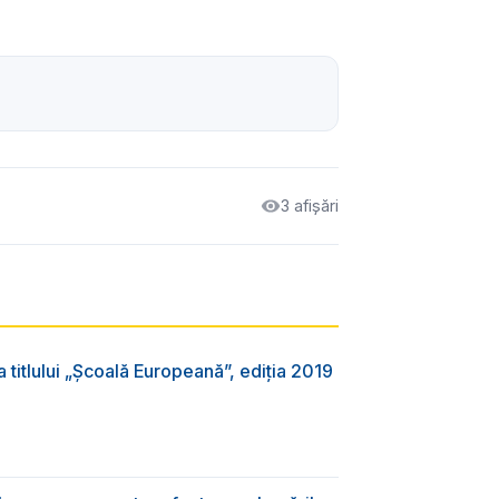
3 afișări
 titlului „Şcoală Europeană”, ediția 2019