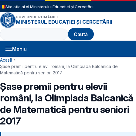
Sari la conținutul principal
Site oficial al Ministerului Educației și Cercetării
GUVERNUL ROMÂNIEI
MINISTERUL EDUCAȚIEI ȘI CERCETĂRII
Caută
Meniu
Navigație principală
Cale de navigare
Acasă
Şase premii pentru elevii români, la Olimpiada Balcanică de
Matematică pentru seniori 2017
Şase premii pentru elevii
români, la Olimpiada Balcanică
de Matematică pentru seniori
2017