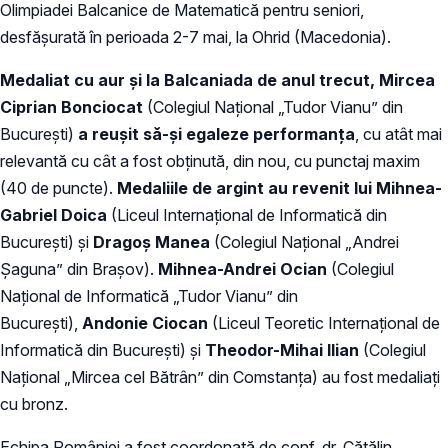
Olimpiadei Balcanice de Matematică pentru seniori,
desfăşurată în perioada 2-7 mai, la Ohrid (Macedonia).
Medaliat cu aur și la Balcaniada de anul trecut, Mircea
Ciprian Bonciocat
(Colegiul Naţional „Tudor Vianu” din
Bucureşti)
a reușit să-și egaleze performanța
, cu atât mai
relevantă cu cât a fost obținută, din nou, cu punctaj maxim
(40 de puncte).
Medaliile de argint au revenit lui Mihnea-
Gabriel Doica
(Liceul Internaţional de Informatică din
Bucureşti) şi
Dragoș Manea
(Colegiul Naţional „Andrei
Șaguna” din Brașov).
Mihnea-Andrei Ocian
(Colegiul
Național de Informatică „Tudor Vianu” din
București),
Andonie Ciocan
(Liceul Teoretic Internaţional de
Informatică din Bucureşti) și
Theodor-Mihai Ilian
(Colegiul
Național „Mircea cel Bătrân” din Comstanța) au fost medaliaţi
cu bronz.
Echipa României a fost coordonată de conf. dr. Cătălin