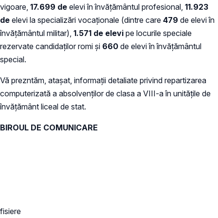
vigoare,
17.699 de
elevi în învăţământul profesional,
11.923
de
elevi la specializări vocaţionale (dintre care
479
de elevi în
învăţământul militar),
1.571 de elevi
pe locurile speciale
rezervate candidaţilor romi şi
660
de elevi în învăţământul
special.
Vă prezntăm, ataşat, informaţii detaliate privind repartizarea
computerizată a absolvenţilor de clasa a VIII-a în unităţile de
învăţământ liceal de stat.
BIROUL DE COMUNICARE
fisiere