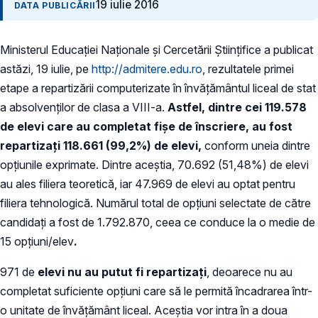
19 iulie 2016
DATA PUBLICĂRII
Ministerul Educaţiei Naţionale şi Cercetării Ştiinţifice a publicat
astăzi, 19 iulie, pe
http://admitere.edu.ro
, rezultatele primei
etape a repartizării computerizate în învăţământul liceal de stat
a absolvenţilor de clasa a VIII-a.
Astfel, dintre cei 119.578
de elevi care au completat fişe de înscriere, au fost
repartizaţi
118.661 (99,2%) de elevi,
conform uneia dintre
opţiunile exprimate. Dintre aceştia, 70.692 (51,48%) de elevi
au ales filiera teoretică, iar 47.969 de elevi au optat pentru
filiera tehnologică. Numărul total de opţiuni selectate de către
candidaţi a fost de 1.792.870, ceea ce conduce la o medie de
15 opţiuni/elev
.
971 de
elevi nu au putut fi repartizaţi
, deoarece nu au
completat suficiente opţiuni care să le permită încadrarea într-
o unitate de învăţământ liceal. Aceştia vor intra în a doua