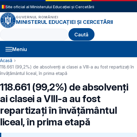
Sari la conținutul principal
Site oficial al Ministerului Educației și Cercetării
GUVERNUL ROMÂNIEI
MINISTERUL EDUCAȚIEI ȘI CERCETĂRII
Caută
Meniu
Navigație principală
Cale de navigare
Acasă
118.661 (99,2%) de absolvenţi ai clasei a VIII-a au fost repartizaţi în
învăţământul liceal, în prima etapă
118.661 (99,2%) de absolvenţi
ai clasei a VIII-a au fost
repartizaţi în învăţământul
liceal, în prima etapă