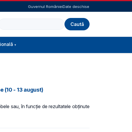
Guvernul României
Date deschise
Caută
ională
 (10 - 13 august)
bele sau, în funcție de rezultatele obținute