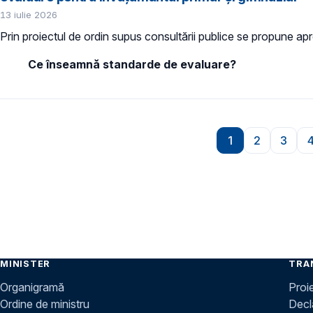
13 iulie 2026
Prin proiectul de ordin supus consultării publice se propune ap
Ce înseamnă standarde de evaluare?
Paginare
1
2
3
Pagina
Pagina
Pagi
MINISTER
TRA
Organigramă
Proi
Ordine de ministru
Decla