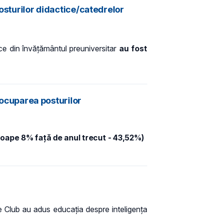
osturilor didactice/catedrelor
ice din învățământul preuniversitar
au fost
u ocuparea posturilor
roape 8% față de anul trecut - 43,52%)
e Club au adus educația despre inteligența