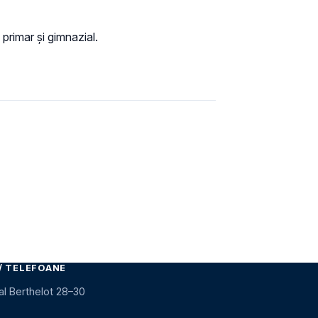
primar și gimnazial.
 pagină
/ TELEFOANE
al Berthelot 28–30