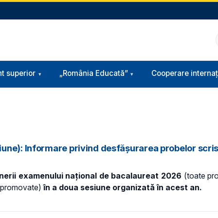
t superior
„România Educată”
Cooperare internaț
ne): Informare privind desfășurarea probelor scrise
inerii examenului național de bacalaureat 2026
(toate pro
 nepromovate)
în a doua sesiune organizată în acest an.