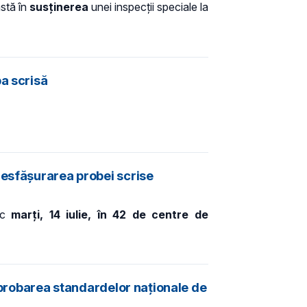
nstă în
susținerea
unei inspecții speciale la
a scrisă
desfășurarea probei scrise
oc
marți, 14 iulie, în
42 de centre de
 aprobarea standardelor naționale de