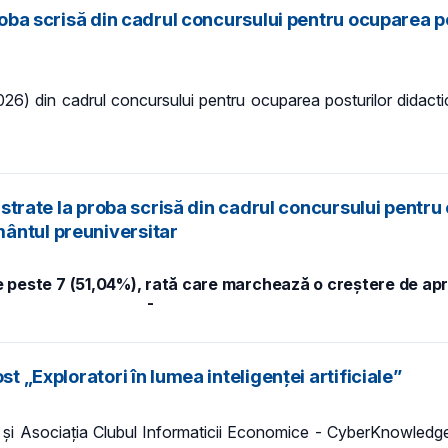
proba scrisă din cadrul concursului pentru ocuparea p
2026) din cadrul concursului pentru ocuparea posturilor didact
gistrate la proba scrisă din cadrul concursului pentr
ântul preuniversitar
te peste 7 (51,04%), rată care marchează o creștere de ap
-
t „Exploratori în lumea inteligenței artificiale”
a și Asociația Clubul Informaticii Economice - CyberKnowledg