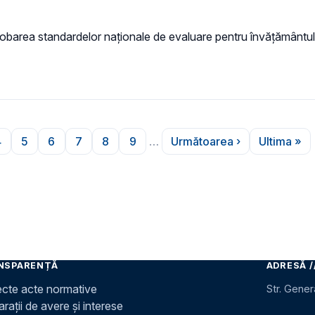
robarea standardelor naționale de evaluare pentru învățământul 
4
5
6
7
8
9
…
Următoarea ›
Ultima »
na
Pagina
Pagina
Pagina
Pagina
Pagina
Pagina
Pagina următoare
Ultima
NSPARENȚĂ
ADRESĂ /
ecte acte normative
Str. Gener
rații de avere și interese