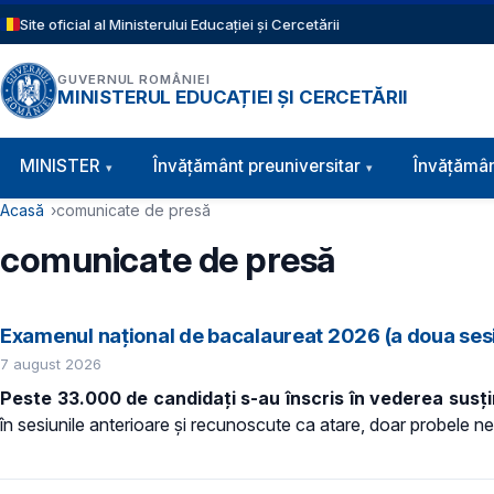
Sari la conținutul principal
Site oficial al Ministerului Educației și Cercetării
GUVERNUL ROMÂNIEI
MINISTERUL EDUCAȚIEI ȘI CERCETĂRII
Navigație principală
MINISTER
Învăţământ preuniversitar
Învățămân
Cale de navigare
Acasă
comunicate de presă
comunicate de presă
Examenul național de bacalaureat 2026 (a doua sesiu
7 august 2026
Peste 33.000 de candidaţi s-au înscris în vederea susț
în sesiunile anterioare și recunoscute ca atare, doar probele