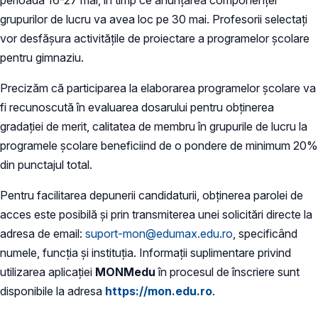
grupurilor de lucru va avea loc pe 30 mai. Profesorii selectaţi
vor desfăşura activităţile de proiectare a programelor şcolare
pentru gimnaziu.
Precizăm că participarea la elaborarea programelor școlare va
fi recunoscută în evaluarea dosarului pentru obținerea
gradației de merit, calitatea de membru în grupurile de lucru la
programele școlare beneficiind de o pondere de minimum 20%
din punctajul total.
Pentru facilitarea depunerii candidaturii, obținerea parolei de
acces este posibilă și prin transmiterea unei solicitări directe la
adresa de email:
suport-mon@edumax.edu.ro
, specificând
numele, funcția și instituția. Informaţii suplimentare privind
utilizarea aplicaţiei
MONMedu
în procesul de înscriere sunt
disponibile la adresa
https://mon.edu.ro
.