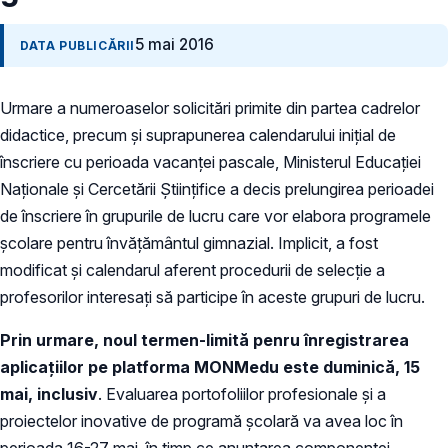
5 mai 2016
DATA PUBLICĂRII
Urmare a numeroaselor solicitări primite din partea cadrelor
didactice, precum și suprapunerea calendarului iniţial de
înscriere cu perioada vacanței pascale, Ministerul Educaţiei
Naţionale şi Cercetării Ştiinţifice a decis prelungirea perioadei
de înscriere în grupurile de lucru care vor elabora programele
şcolare pentru învăţământul gimnazial. Implicit, a fost
modificat şi calendarul aferent procedurii de selecţie a
profesorilor interesaţi să participe în aceste grupuri de lucru.
Prin urmare, noul termen-limită penru înregistrarea
aplicaţiilor pe platforma MONMedu este duminică, 15
mai, inclusiv
. Evaluarea portofoliilor profesionale şi a
proiectelor inovative de programă şcolară va avea loc în
perioada 16-27 mai, în timp ce anunţarea componenţei