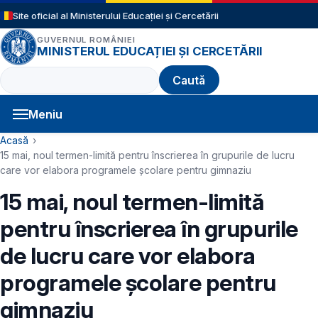
Sari la conținutul principal
Site oficial al Ministerului Educației și Cercetării
GUVERNUL ROMÂNIEI
MINISTERUL EDUCAȚIEI ȘI CERCETĂRII
Caută
Meniu
Navigație principală
Cale de navigare
Acasă
15 mai, noul termen-limită pentru înscrierea în grupurile de lucru
care vor elabora programele şcolare pentru gimnaziu
15 mai, noul termen-limită
pentru înscrierea în grupurile
de lucru care vor elabora
programele şcolare pentru
gimnaziu