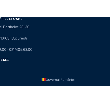
/ TELEFOANE
al Berthelot 28–30
010168, București
2.00
·
021/405.63.00
MEDIA
Guvernul României