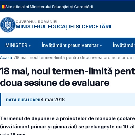
Sari la conținutul principal
Site oficial al Ministerului Educației și Cercetării
GUVERNUL ROMÂNIEI
MINISTERUL EDUCAȚIEI ȘI CERCETĂRII
Navigație principală
MINISTER
Învăţământ preuniversitar
Învățămân
Cale de navigare
Acasă
18 mai, noul termen-limită pentru depunerea proiectelor de
18 mai, noul termen-limită pen
doua sesiune de evaluare
4 mai 2018
DATA PUBLICĂRII
Termenul de depunere a proiectelor de manuale școlare î
(învățământ primar și gimnazial) se prelungește cu 10 zi
este
18 mai.