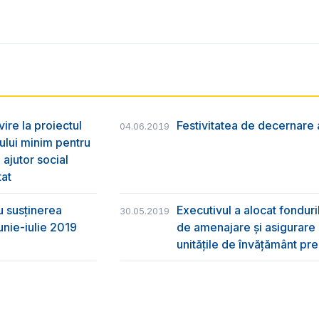
vire la proiectul
Festivitatea de decernare a
04.06.2019
ului minim pentru
 ajutor social
tat
u susţinerea
Executivul a alocat fondur
30.05.2019
unie-iulie 2019
de amenajare și asigurare cu
unitățile de învățământ pre