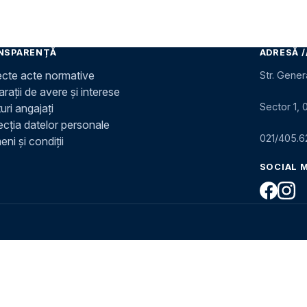
NSPARENȚĂ
ADRESĂ /
ecte acte normative
Str. Gener
rații de avere și interese
Sector 1, 
uri angajați
ecția datelor personale
021/405.6
ni și condiții
SOCIAL 