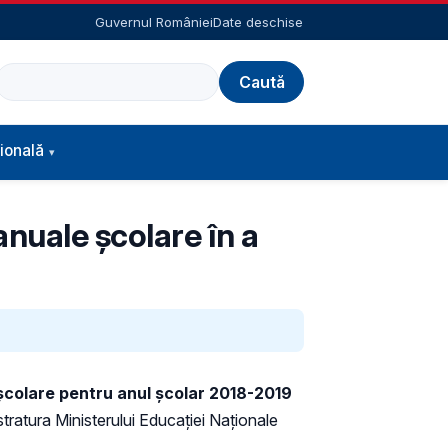
Guvernul României
Date deschise
Caută
ională
nuale școlare în a
școlare pentru anul școlar 2018-2019
tratura Ministerului Educației Naționale