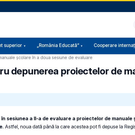
t superior
„România Educată”
Cooperare internaț
 manuale școlare în a doua sesiune de evaluare
tru depunerea proiectelor de ma
n sesiunea a II-a de evaluare a proiectelor de manuale 
le
. Astfel, noua dată până la care acestea pot fi depuse la Regis