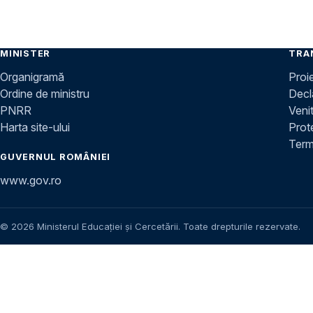
MINISTER
TRA
Organigramă
Proi
Ordine de ministru
Decla
PNRR
Venit
Harta site-ului
Prot
Terme
GUVERNUL ROMÂNIEI
www.gov.ro
© 2026 Ministerul Educației și Cercetării. Toate drepturile rezervate.