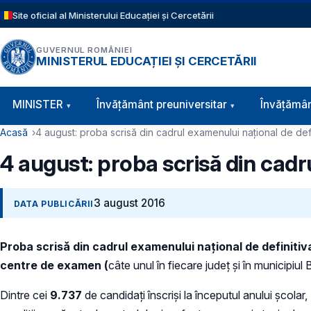
Sari la conținutul principal
Site oficial al Ministerului Educației și Cercetării
GUVERNUL ROMÂNIEI
MINISTERUL EDUCAȚIEI ȘI CERCETĂRII
Navigație principală
MINISTER
Învăţământ preuniversitar
Învățămân
Cale de navigare
Acasă
4 august: proba scrisă din cadrul examenului naţional de defi
4 august: proba scrisă din cadr
3 august 2016
DATA PUBLICĂRII
Proba scrisă din cadrul examenului naţional de definitiv
centre de examen (
câte unul în fiecare judeţ şi în municipiul 
Dintre cei
9.737
de candidaţi înscrişi la începutul anului şcolar,