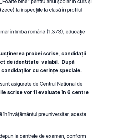
„Foarte bine” pentru anul şcolar în curs şi
ce) la inspecţiile la clasă în profilul
rimar în limba română (1.373), educaţie
usţinerea probei scrise, candidaţii
ct de identitate valabil.
După
 candidaţilor cu cerinţe speciale.
 sunt asigurate de Centrul National de
ile scrise vor fi evaluate în 6 centre
n învăţământul preuniversitar, acesta
e depun la centrele de examen, conform