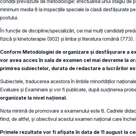
condiţii prevăzute de metodologie: efectuarea unui stagiu de pred
minimum media 8 la inspecţiile speciale la clasă desfăşurate pe p
postului.
În funcţie de discipline/specializări, cei mai mulţi candidaţi p
fizică şi kinetoterapie (902) şi limba şi literatura română (773).
Conform Metodologiei de organizare şi desfăşurare a exa
vor avea acces în sala de examen cel mai devreme la ora 
primirea subiectelor, durata de redactare a lucrărilor est
Subiectele, traducerea acestora în limbile minorităţilor naţion
Evaluare şi Examinare şi vor fi publicate, după susţinerea probei
organizate la nivel naţional.
Nota minimă de promovare a examenului este 8. Cadrele didact
fiind, de altfel, şi obiectivul acestui examen naţional care închei
Primele rezultate vor
fi afişate în data de 11 august la 