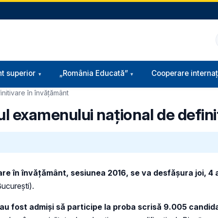
t superior
„România Educată”
Cooperare internaț
nitivare în învăţământ
ul examenului naţional de defini
are în învăţământ,
sesiunea 2016, se va desfăşura joi, 4 
Bucureşti).
au fost admişi să participe la proba scrisă 9.005 candida