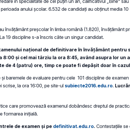
are în specialitate de cel puţin un an, calificativul „Bine” sau 
erioada anului şcolar. 6.532 de candidaţi au obţinut media 10 (ze
redau învăţământ preşcolar în limba română (1.820), învăţământ p
 La 19 discipline s-a înscris câte un singur candidat.
menului naţional de definitivare în învăţământ pentru s
8:00 şi cel mai târziu la ora 8:45, având asupra lor un a
e de 4 (patru) ore, timp ce poate fi depăşit doar în cazul
ale şi baremele de evaluare pentru cele 101 discipline de examen
 scrise, la ora 16:00, pe site-ul
subiecte2016.edu.ro
.
Lucrăr
ice care promovează examenul dobândesc dreptul de practică î
e formarea iniţială.
centrele de examen şi pe
definitivat.edu.ro
.
Contestaţiile s