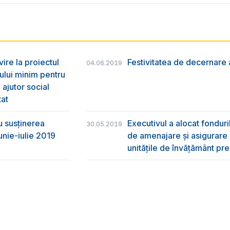
vire la proiectul
Festivitatea de decernare a
04.06.2019
ului minim pentru
 ajutor social
tat
u susţinerea
Executivul a alocat fondur
30.05.2019
unie-iulie 2019
de amenajare și asigurare cu
unitățile de învățământ pre