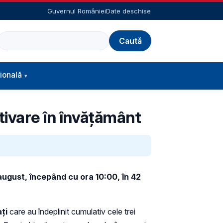
Guvernul României
Date deschise
Caută
ională
tivare în învăţământ
august, începând cu ora 10:00, în
42
ţi
care au îndeplinit cumulativ cele trei