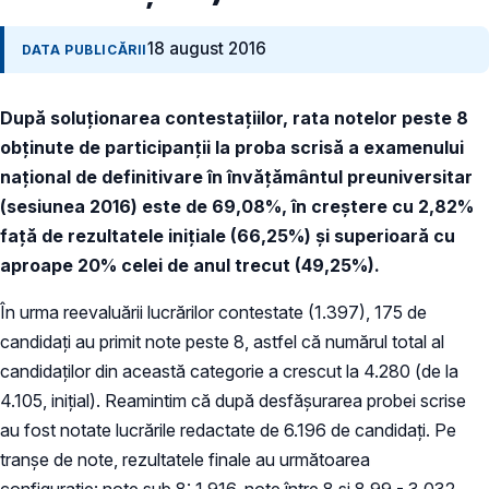
18 august 2016
DATA PUBLICĂRII
După soluţionarea contestaţiilor, rata notelor peste 8
obţinute de participanţii la proba scrisă a examenului
naţional de definitivare în învăţământul preuniversitar
(sesiunea 2016) este de 69,08%, în creştere cu 2,82%
faţă de rezultatele iniţiale (66,25%) şi superioară cu
aproape 20% celei de anul trecut (49,25%).
În urma reevaluării lucrărilor contestate (1.397), 175 de
candidaţi au primit note peste 8, astfel că numărul total al
candidaţilor din această categorie a crescut la 4.280 (de la
4.105, iniţial). Reamintim că după desfăşurarea probei scrise
au fost notate lucrările redactate de 6.196 de candidaţi. Pe
tranşe de note, rezultatele finale au următoarea
configuraţie: note sub 8: 1.916, note între 8 şi 8,99 - 3.032,