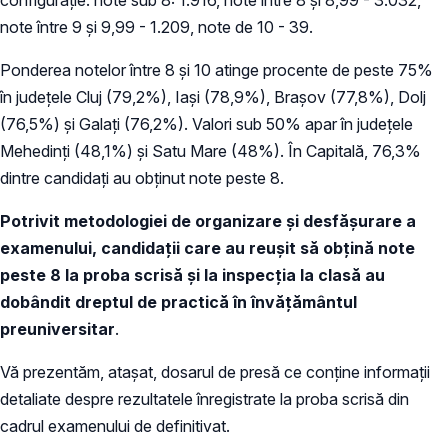
note între 9 şi 9,99 - 1.209, note de 10 - 39.
Ponderea notelor între 8 şi 10 atinge procente de peste 75%
în judeţele Cluj (79,2%), Iaşi (78,9%), Braşov (77,8%), Dolj
(76,5%) şi Galaţi (76,2%). Valori sub 50% apar în judeţele
Mehedinţi (48,1%) şi Satu Mare (48%). În Capitală, 76,3%
dintre candidaţi au obţinut note peste 8.
Potrivit metodologiei de organizare şi desfăşurare a
examenului, candidaţii care au reuşit să obţină note
peste 8 la proba scrisă şi la inspecţia la clasă au
dobândit dreptul de practică în învăţământul
preuniversitar
.
Vă prezentăm, ataşat, dosarul de presă ce conţine informaţii
detaliate despre rezultatele înregistrate la proba scrisă din
cadrul examenului de definitivat.