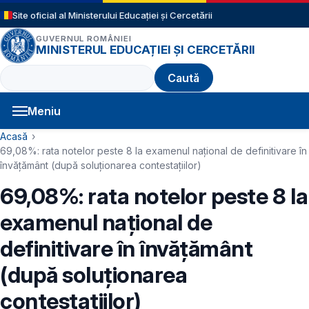
Sari la conținutul principal
Site oficial al Ministerului Educației și Cercetării
GUVERNUL ROMÂNIEI
MINISTERUL EDUCAȚIEI ȘI CERCETĂRII
Caută
Meniu
Navigație principală
Cale de navigare
Acasă
69,08%: rata notelor peste 8 la examenul naţional de definitivare în
învăţământ (după soluţionarea contestaţiilor)
69,08%: rata notelor peste 8 la
examenul naţional de
definitivare în învăţământ
(după soluţionarea
contestaţiilor)