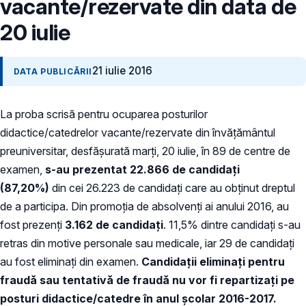
vacante/rezervate din data de
20 iulie
21 iulie 2016
DATA PUBLICĂRII
La proba scrisă pentru ocuparea posturilor
didactice/catedrelor vacante/rezervate din învăţământul
preuniversitar, desfăşurată marţi, 20 iulie, în 89 de centre de
examen,
s-au prezentat 22.866 de candidaţi
(87,20%)
din cei 26.223 de candidaţi care au obţinut dreptul
de a participa. Din promoţia de absolvenţi ai anului 2016, au
fost prezenţi
3.162 de candidaţi
. 11,5% dintre candidaţi s-au
retras din motive personale sau medicale, iar 29 de candidaţi
au fost eliminaţi din examen.
Candidaţii eliminaţi pentru
fraudă sau tentativă de fraudă nu vor fi repartizaţi pe
posturi didactice/catedre în anul şcolar 2016-2017.