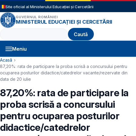
Sari la conținutul principal
Site oficial al Ministerului Educației și Cercetării
GUVERNUL ROMÂNIEI
MINISTERUL EDUCAȚIEI ȘI CERCETĂRII
Caută
Meniu
Navigație principală
Cale de navigare
Acasă
87,20%: rata de participare la proba scrisă a concursului pentru
ocuparea posturilor didactice/catedrelor vacante/rezervate din
data de 20 iulie
87,20%: rata de participare la
proba scrisă a concursului
pentru ocuparea posturilor
didactice/catedrelor