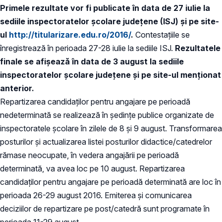
Primele rezultate vor fi publicate în data de 27 iulie la
sediile inspectoratelor şcolare judeţene (ISJ) şi pe site-
ul
http://titularizare.edu.ro/2016/
.
Contestaţiile se
înregistrează în perioada 27-28 iulie la sediile ISJ.
Rezultatele
finale se afişează în data de 3 august la sediile
inspectoratelor şcolare judeţene şi pe site-ul menţionat
anterior.
Repartizarea candidaţilor pentru angajare pe perioadă
nedeterminată se realizează în şedinţe publice organizate de
inspectoratele şcolare în zilele de 8 şi 9 august. Transformarea
posturilor şi actualizarea listei posturilor didactice/catedrelor
rămase neocupate, în vedera angajării pe perioadă
determinată, va avea loc pe 10 august. Repartizarea
candidaţilor pentru angajare pe perioadă determinată are loc în
perioada 26-29 august 2016. Emiterea şi comunicarea
deciziilor de repartizare pe post/catedră sunt programate în
perioada 11-29 august.