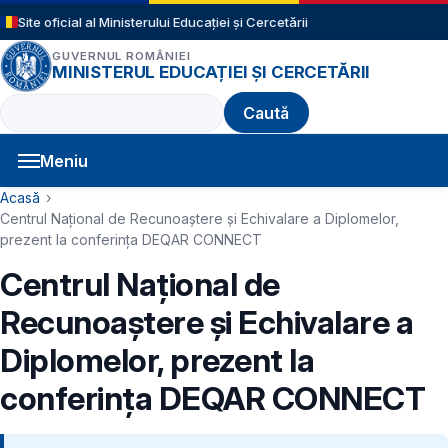
Sari la conținutul principal
Site oficial al Ministerului Educației și Cercetării
GUVERNUL ROMÂNIEI
MINISTERUL EDUCAȚIEI ȘI CERCETĂRII
Caută
Meniu
Navigație principală
Cale de navigare
Acasă
Centrul Național de Recunoaștere și Echivalare a Diplomelor,
prezent la conferința DEQAR CONNECT
Centrul Național de
Recunoaștere și Echivalare a
Diplomelor, prezent la
conferința DEQAR CONNECT