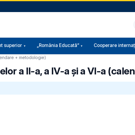
t superior
„România Educată”
Cooperare internaț
(calendare + metodologie)
selor a II-a, a IV-a și a VI-a (ca