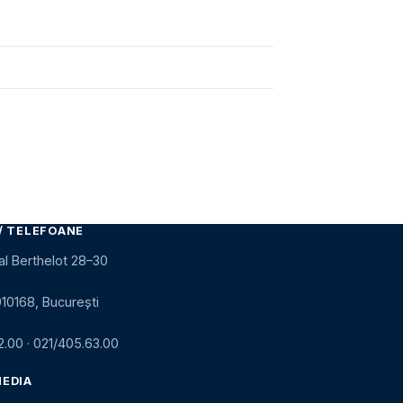
/ TELEFOANE
al Berthelot 28–30
010168, București
2.00
·
021/405.63.00
MEDIA