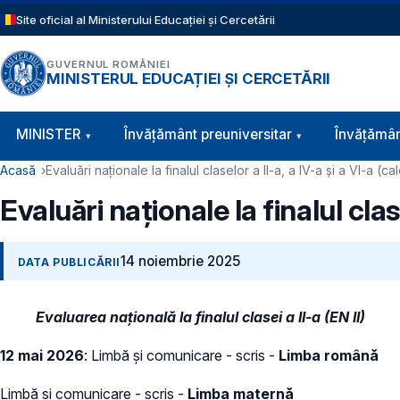
Sari la conținutul principal
Site oficial al Ministerului Educației și Cercetării
GUVERNUL ROMÂNIEI
MINISTERUL EDUCAȚIEI ȘI CERCETĂRII
Navigație principală
MINISTER
Învăţământ preuniversitar
Învățămân
Cale de navigare
Acasă
Evaluări naționale la finalul claselor a II-a, a IV-a și a VI-a 
Evaluări naționale la finalul cla
14 noiembrie 2025
DATA PUBLICĂRII
Evaluarea națională la finalul clasei a II-a (EN II)
12 mai 2026
: Limbă și comunicare - scris -
Limba română
Limbă și comunicare - scris -
Limba maternă