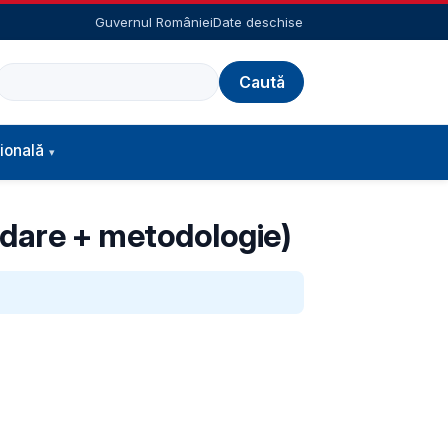
Guvernul României
Date deschise
Caută
ională
lendare + metodologie)