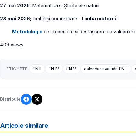
27 mai 2026
: Matematică și Științe ale naturii
28 mai 2026
; Limbă și comunicare -
Limba maternă
Metodologie
de organizare și desfășurare a evaluărilor na
409 views
ETICHETE
EN II
EN IV
EN VI
calendar evaluări EN II
Distribuie
Articole similare