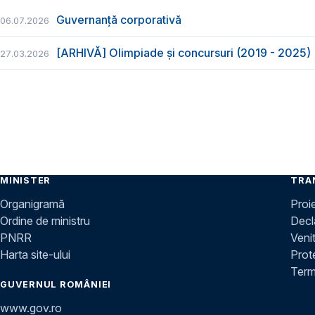
Guvernanță corporativă
06.07.2026
[ARHIVĂ] Olimpiade și concursuri (2019 - 2025)
27.03.2026
MINISTER
TRA
Organigramă
Proi
Ordine de ministru
Decla
PNRR
Venit
Harta site-ului
Prot
Terme
GUVERNUL ROMÂNIEI
www.gov.ro