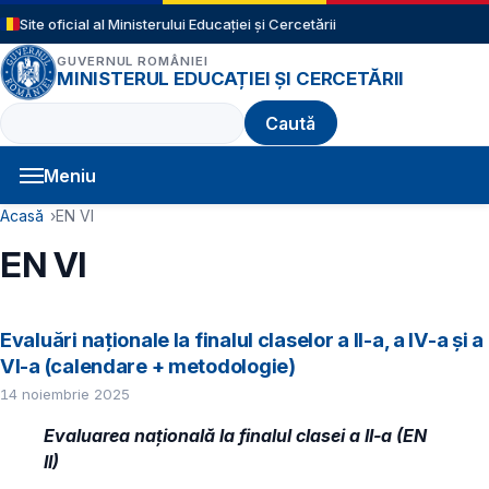
Sari la conținutul principal
Site oficial al Ministerului Educației și Cercetării
GUVERNUL ROMÂNIEI
MINISTERUL EDUCAȚIEI ȘI CERCETĂRII
Caută
Meniu
Navigație principală
Cale de navigare
Acasă
EN VI
EN VI
Evaluări naționale la finalul claselor a II-a, a IV-a și a
VI-a (calendare + metodologie)
14 noiembrie 2025
Evaluarea națională la finalul clasei a II-a (EN
II)