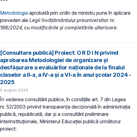
***
Metodologia
aprobată prin ordin de ministru pune în aplicare
prevederi ale
Legii învățământului preuniversitar nr.
198/2024, cu modificările și completările ulterioare.
[Consultare publică] Proiect: O R D I N privind
aprobarea Metodologiei de organizare și
desfășurare a evaluărilor naționale de la finalul
claselor a II-a, a IV-a și a VI-a în anul școlar 2024 -
2025
9 august 2024
În vederea consultării publice, în condiţiile art. 7 din Legea
nr. 52/2003 privind transparenţa decizională în administraţia
publică, republicată, dar și a consultării preliminare
interinstituționale, Ministerul Educaţiei publică următorul
proiect: