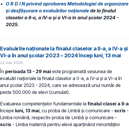
O R D I N privind aprobarea Metodologiei de organizare
și desfășurare a evaluărilor naționale
de la finalul
claselor a II-a, a IV-a și a VI-a în anul școlar 2024 -
2025
.
Evaluările naționale la finalul claselor a II-a, a IV-a și
VI-a în anul școlar 2023 – 2024 încep luni, 13 mai
12 mai 2024
În
perioada 13 - 29 mai
este programată sesiunea de
evaluări naționale la finalul claselor a II-a, a IV-a și a VI-a în
anul școlar 2023 - 2024, care se adresează unui număr de
peste 500.000 de elevi (cumulat).
Evaluarea competențelor fundamentale la
finalul clasei a II-a
începe
luni, 13 mai
, cu proba de Limbă și comunicare -
scris
-
Limba română, respectiv proba de Limbă și comunicare -
scris
- Limba maternă pentru elevii aparținând minorităților