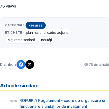
78 views
CATEGORIE
Resurse
ETICHETE
plan național cadru acțiune
siguranță școlară
noutăți
78 de afișări
Distribuie
Articole similare
ROFUIP // Regulament - cadru de organizare și
11.09.2020
funcționare a unităților de învățământ