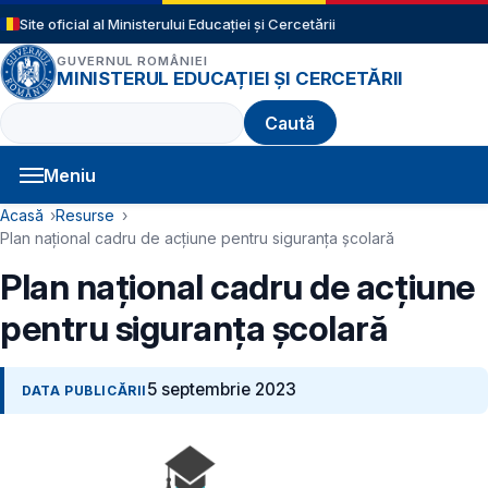
Sari la conținutul principal
Site oficial al Ministerului Educației și Cercetării
GUVERNUL ROMÂNIEI
MINISTERUL EDUCAȚIEI ȘI CERCETĂRII
Caută
Meniu
Navigație principală
Cale de navigare
Acasă
Resurse
Plan național cadru de acțiune pentru siguranța școlară
Plan național cadru de acțiune
pentru siguranța școlară
5 septembrie 2023
DATA PUBLICĂRII