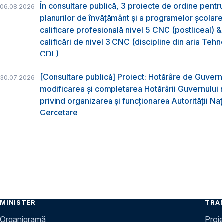
În consultare publică, 3 proiecte de ordine pent
06.08.2026
planurilor de învățământ și a programelor școlar
calificare profesională nivel 5 CNC (postliceal) 
calificări de nivel 3 CNC (discipline din aria Tehno
CDL)
[Consultare publică] Proiect: Hotărâre de Guvern
30.07.2026
modificarea și completarea Hotărârii Guvernului 
privind organizarea şi funcţionarea Autorităţii Na
Cercetare
MINISTER
TRA
Organigramă
Proi