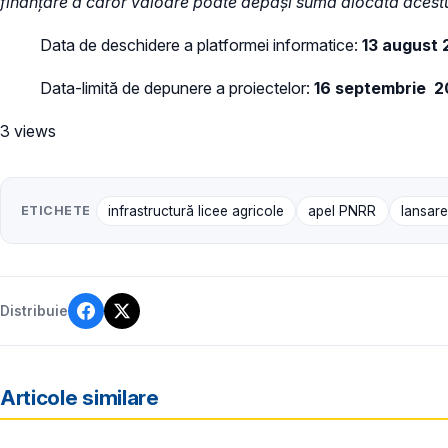
finanțare a căror valoare poate depăși suma alocată acestui 
Data de deschidere a platformei informatice:
13 august
Data-limită de depunere a proiectelor:
16 septembrie 2
3 views
ETICHETE
infrastructură licee agricole
apel PNRR
lansar
Distribuie
Articole similare