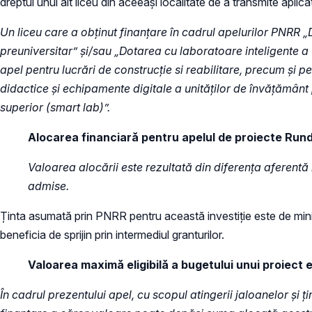
dreptul unui alt liceu din aceeași localitate de a transmite aplica
Un liceu care a obținut finanțare în cadrul apelurilor PNRR „
preuniversitar” și/sau „Dotarea cu laboratoare inteligente a 
apel pentru lucrări de construcție si reabilitare, precum și pe
didactice și echipamente digitale a unităților de învățământ
superior (smart lab)”.
Alocarea financiară pentru apelul de proiecte Runda
Valoarea alocării este rezultată din diferența aferentă i
admise.
Ținta asumată prin PNRR pentru această investiție este de minimum
beneficia de sprijin prin intermediul granturilor.
Valoarea maximă eligibilă a bugetului unui proiect 
În cadrul prezentului apel, cu scopul atingerii jaloanelor și