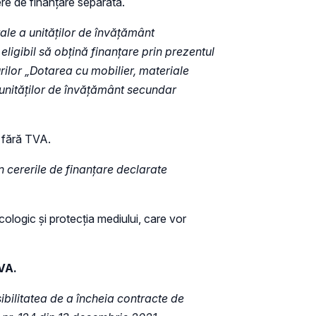
rere de finanțare separată.
ale a unităților de învățământ
ligibil să obțină finanțare prin prezentul
urilor „Dotarea cu mobilier, materiale
 unităților de învățământ secundar
, fără TVA.
in cererile de finanțare declarate
cologic și protecția mediului, care vor
TVA.
ibilitatea de a încheia contracte de