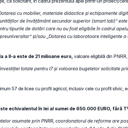
ție, ca solicitant, în cadrul prezentului apel printr-un proiect/ce
Dotarea cu mobilier, materiale didactice și echipamente digit
unităților de învățământ secundar superior (smart lab)” este e
ntru tipurile de dotări care nu au fost eligibile în cadrul apel
 preuniversitar” și/sau „Dotarea cu laboratoare inteligente a
 a II-a este de 21 milioane euro,
valoare eligibilă din PNRR
nvestiției totale pentru I7 și valoarea bugetelor solicitate pr
 57 de licee cu profil agricol, inclusiv cele cu profil silvic, e
este echivalentul în lei al sumei de 650.000 EURO, fără 
 țintelor asumate prin PNRR, coordonatorul de reforme are pos