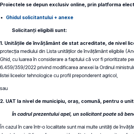
Proiectele se depun exclusiv online, prin platforma ele
Ghidul solicitantului + anexe
Solicitanți eligibili sunt:
1.
Unitățile de învățământ de stat acreditate, de nivel lic
protecția mediului din Lista unităților de învățământ eligibile (A
Ghid, cu luarea în considerare a faptului că vor fi prioritizate pe
6.459/359/2022 privind modificarea anexei la Ordinul ministrului 
listei liceelor tehnologice cu profil preponderent agricol,
sau
2.
UAT la nivel de municipiu, oraș, comună, pentru o uni
În cadrul prezentului apel, un solicitant poate să ben
În cazul în care într-o localitate sunt mai multe unități de învă