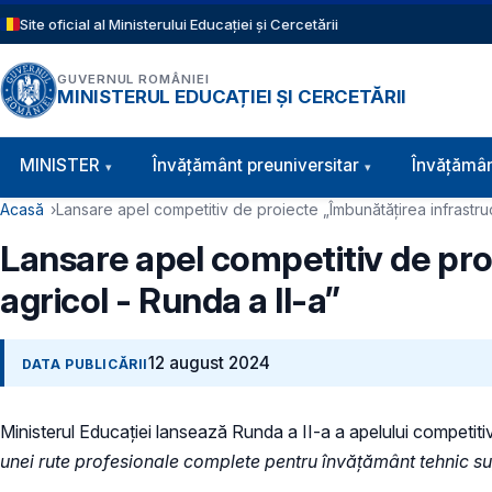
Sari la conținutul principal
Site oficial al Ministerului Educației și Cercetării
GUVERNUL ROMÂNIEI
MINISTERUL EDUCAȚIEI ȘI CERCETĂRII
Navigație principală
MINISTER
Învăţământ preuniversitar
Învățămân
Cale de navigare
Acasă
Lansare apel competitiv de proiecte „Îmbunătățirea infrastructu
Lansare apel competitiv de proie
agricol - Runda a II-a”
12 august 2024
DATA PUBLICĂRII
Ministerul Educației lansează Runda a II-a a apelului competiti
unei rute profesionale complete pentru învățământ tehnic su