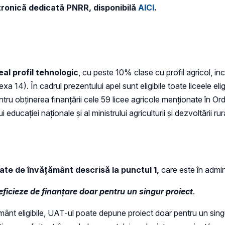
ctronică dedicată PNRR, disponibilă
AICI
.
eal profil tehnologic
, cu peste 10% clase cu profil agricol, incl
nexa 14). În cadrul prezentului apel sunt eligibile toate liceele e
ntru obținerea finanțării cele 59 licee agricole menționate în Ordi
educației naționale și al ministrului agriculturii și dezvoltării 
tate de învățământ descrisă la punctul 1
,
care este în admin
eficieze de finanțare doar pentru un singur proiect
.
țământ eligibile, UAT-ul poate depune proiect doar pentru un sing