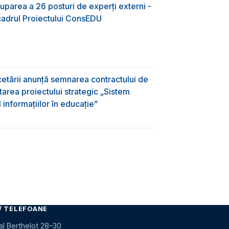
uparea a 26 posturi de experți externi -
 cadrul Proiectului ConsEDU
rcetării anunță semnarea contractului de
area proiectului strategic „Sistem
informațiilor în educație”
/ TELEFOANE
al Berthelot 28–30