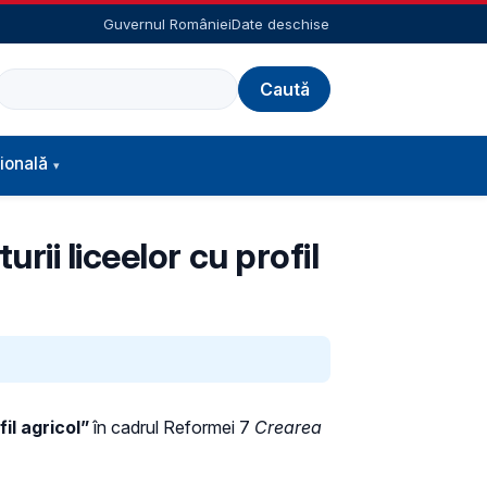
Guvernul României
Date deschise
Caută
ională
ii liceelor cu profil
il agricol”
în cadrul Reformei 7
Crearea