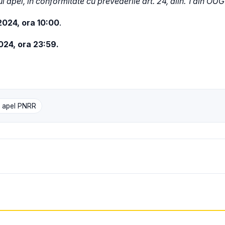
apel, în conformitate cu prevederile art. 24, alin. 1 din OUG
202
4, ora 10:00
.
024
, ora 23:59.
e apel PNRR