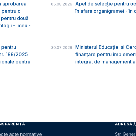
ru aprobarea
Apel de selecție pentru oc
05.08.2026
e pentru o
în afara organigramei - în
& pentru două
logii - liceu -
 pentru
Ministerul Educației și Ce
30.07.2026
nr. 188/2025
finanțare pentru implement
ţionale pentru
integrat de management al 
NSPARENȚĂ
ADRESĂ /
ecte acte normative
Str. Gener