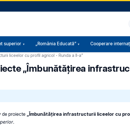
t superior
„România Educată”
Cooperare internaț
rii liceelor cu profil agricol - Runda a II-a”
cte „Îmbunătățirea infrastructur
v de proiecte
„Îmbunătățirea infrastructurii liceelor cu prof
perior
.