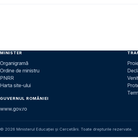
MINISTER
TRA
Organigramă
Proi
Ordine de ministru
Decla
PNRR
Venit
Harta site-ului
Prot
Terme
GUVERNUL ROMÂNIEI
www.gov.ro
© 2026 Ministerul Educației și Cercetării. Toate drepturile rezervate.