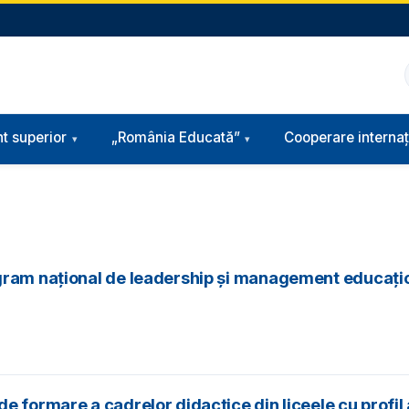
t superior
„România Educată”
Cooperare internaț
ogram național de leadership și management educați
 formare a cadrelor didactice din liceele cu profil 