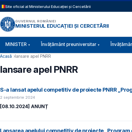
Sari la conținutul principal
Site oficial al Ministerului Educației și Cercetării
GUVERNUL ROMÂNIEI
MINISTERUL EDUCAȚIEI ȘI CERCETĂRII
Navigație principală
MINISTER
Învăţământ preuniversitar
Învățămân
Cale de navigare
Acasă
lansare apel PNRR
lansare apel PNRR
S-a lansat apelul competitiv de proiecte PNRR „Pr
2 septembrie 2024
[08.10.2024] ANUNȚ
Lansarea apelului competitiv de proiecte „Program de