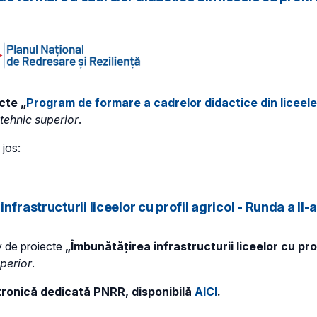
cte „
Program de formare a cadrelor didactice din liceele 
tehnic superior
.
 jos:
frastructurii liceelor cu profil agricol - Runda a II-
v de proiecte
„Îmbunătățirea infrastructurii liceelor cu prof
perior
.
ctronică dedicată PNRR, disponibilă
AICI
.