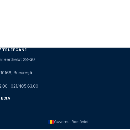
/ TELEFOANE
al Berthelot 28–30
010168, București
2.00
·
021/405.63.00
MEDIA
Guvernul României