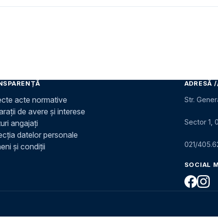
NSPARENȚĂ
ADRESĂ /
ecte acte normative
Str. Gener
rații de avere și interese
Sector 1, 
uri angajați
ecția datelor personale
021/405.6
ni și condiții
SOCIAL 