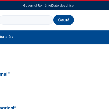
Guvernul României
Date deschise
Caută
ională
onal”
agricol”