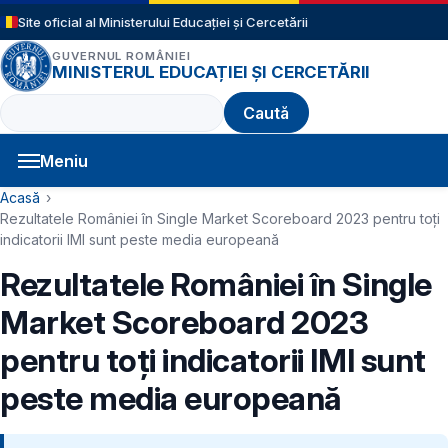
Sari la conținutul principal
Site oficial al Ministerului Educației și Cercetării
GUVERNUL ROMÂNIEI
MINISTERUL EDUCAȚIEI ȘI CERCETĂRII
Caută
Meniu
Navigație principală
Cale de navigare
Acasă
Rezultatele României în Single Market Scoreboard 2023 pentru toți
indicatorii IMI sunt peste media europeană
Rezultatele României în Single
Market Scoreboard 2023
pentru toți indicatorii IMI sunt
peste media europeană