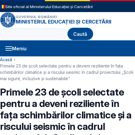
Sari la conținutul principal
Site oficial al Ministerului Educației și Cercetării
GUVERNUL ROMÂNIEI
MINISTERUL EDUCAȚIEI ȘI CERCETĂRII
Caută
Meniu
Navigație principală
Cale de navigare
Acasă
Primele 23 de școli selectate pentru a deveni reziliente în fața
schimbărilor climatice și a riscului seismic în cadrul proiectului „Școli
mai sigure, incluzive și sustenabile”
Primele 23 de școli selectate
pentru a deveni reziliente în
fața schimbărilor climatice și a
riscului seismic în cadrul