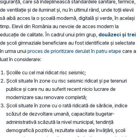
siguranță, care să îndeplinească standardele sanitare, termice,
de ventilație și de iluminat și, nu în ultimul rând, unde toții elevii
să aibă acces la o școală modernă, digitală și verde, în același
timp. Elevii din România au nevoie de acces modern la
educație de calitate. În cadrul unui prim grup,
douăzeci și trei
de școli gimnaziale beneficiare au fost identificate și selectate
în urma unui
proces de prioritizare derulat în patru etape
care a
luat în considerare:
Școlile cu cel mai ridicat risc seismic;
Școli situate în zone cu risc seismic ridicat și pe terenuri
publice și care nu au suferit recent nicio lucrare de
modernizare sau renovare completă;
Școli situate în zone cu o rată ridicată de sărăcie, indice
scăzut de dezvoltare umană, capacitate bugetar-
administrativă scăzută la nivel municipal, tendință
demografică pozitivă, rezultate slabe ale învățării, școli