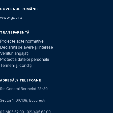
GUVERNUL ROMÂNIEI
www.gov.ro
TRANSPARENȚĂ
Proiecte acte normative
Declarații de avere și interese
Venituri angajați
Protecția datelor personale
Termeni și condiții
ADRESĂ // TELEFOANE
Str. General Berthelot 28–30
Sector 1, 010168, București
021/405.62.00
·
021/405.63.00