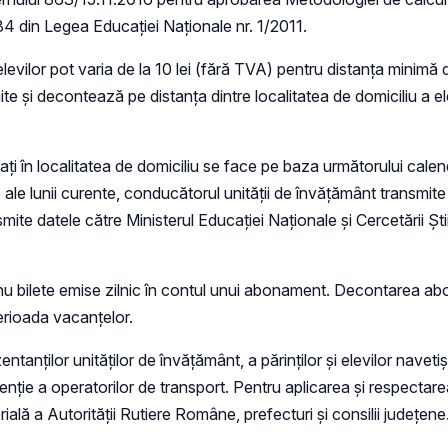
 84 din Legea Educației Naționale nr. 1/2011.
ilor pot varia de la 10 lei (fără TVA) pentru distanța minimă de
și decontează pe distanţa dintre localitatea de domiciliu a elev
 în localitatea de domiciliu se face pe baza următorului calendar:
e lunii curente, conducătorul unităţii de învăţământ transmite d
smite datele către Ministerul Educaţiei Naţionale și Cercetării Știi
u bilete emise zilnic în contul unui abonament. Decontarea a
rioada vacanţelor.
tanților unităților de învățământ, a părinților și elevilor navet
nție a operatorilor de transport. Pentru aplicarea și respecta
ală a Autorității Rutiere Române, prefecturi și consilii județene