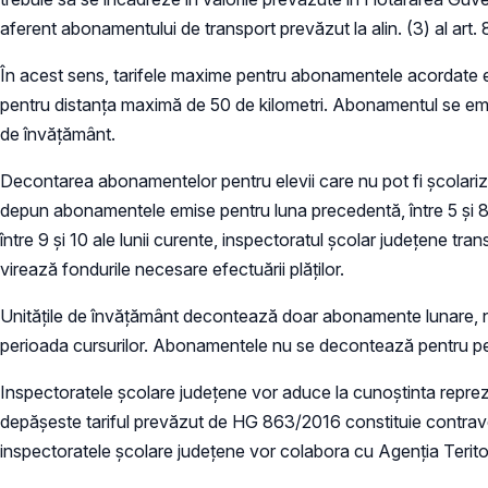
aferent abonamentului de transport prevăzut la alin. (3) al art.
În acest sens, tarifele maxime pentru abonamentele acordate elev
pentru distanța maximă de 50 de kilometri. Abonamentul se emite 
de învăţământ.
Decontarea abonamentelor pentru elevii care nu pot fi şcolarizaţi
depun abonamentele emise pentru luna precedentă, între 5 și 8 al
între 9 și 10 ale lunii curente, inspectoratul şcolar judeţene tran
virează fondurile necesare efectuării plăților.
Unitățile de învăţământ decontează doar abonamente lunare, n
perioada cursurilor. Abonamentele nu se decontează pentru pe
Inspectoratele școlare județene vor aduce la cunoștinta reprezen
depășeste tariful prevăzut de HG 863/2016 constituie contrave
inspectoratele școlare județene vor colabora cu Agenția Teritori