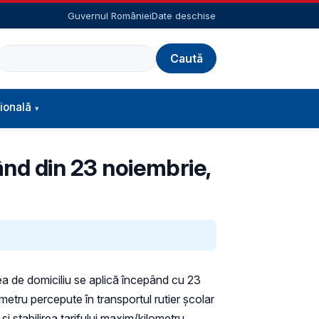
Guvernul României
Date deschise
Caută
ională
ând din 23 noiembrie,
tea de domiciliu se aplică începând cu 23
lometru percepute în transportul rutier școlar
 stabilirea tarifului maxim/kilometru