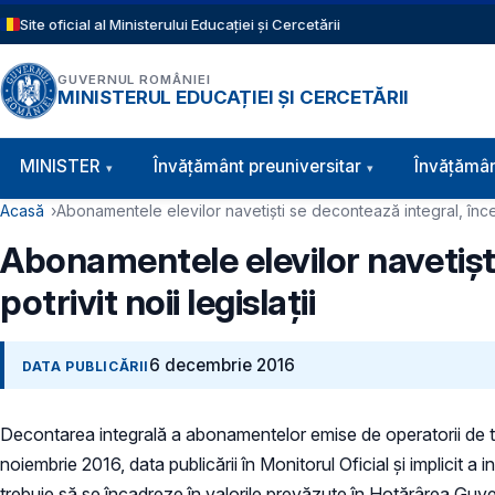
Sari la conținutul principal
Site oficial al Ministerului Educației și Cercetării
GUVERNUL ROMÂNIEI
MINISTERUL EDUCAȚIEI ȘI CERCETĂRII
Navigație principală
MINISTER
Învăţământ preuniversitar
Învățămân
Cale de navigare
Acasă
Abonamentele elevilor navetiști se decontează integral, începâ
Abonamentele elevilor navetișt
potrivit noii legislații
6 decembrie 2016
DATA PUBLICĂRII
Decontarea integrală a abonamentelor emise de operatorii de tran
noiembrie 2016, data publicării în Monitorul Oficial și implicit a i
trebuie să se încadreze în valorile prevăzute în Hotărârea Guve