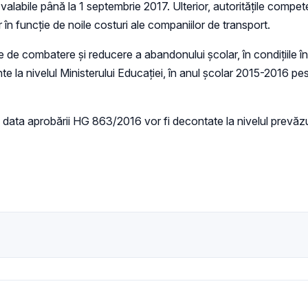
 valabile până la 1 septembrie 2017. Ulterior, autoritățile comp
 în funcție de noile costuri ale companiilor de transport.
e de combatere și reducere a abandonului școlar, în condițiile î
ente la nivelul Ministerului Educației, în anul școlar 2015-2016 p
a data aprobării HG 863/2016 vor fi decontate la nivelul prevă