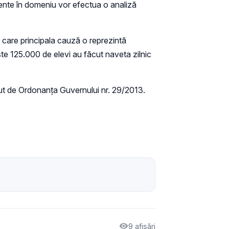
etente în domeniu vor efectua o analiză
n care principala cauză o reprezintă
este 125.000 de elevi au făcut naveta zilnic
zut de Ordonanţa Guvernului nr. 29/2013.
9 afișări