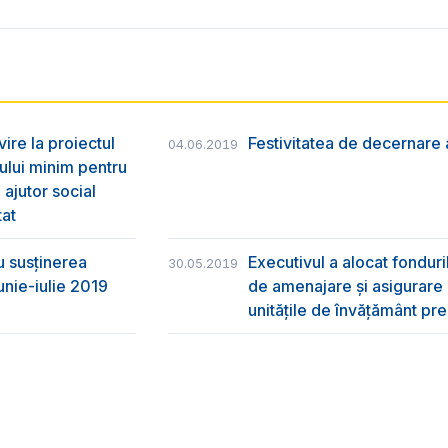
vire la proiectul
Festivitatea de decernare a
04.06.2019
ului minim pentru
 ajutor social
tat
u susţinerea
Executivul a alocat fondur
30.05.2019
unie-iulie 2019
de amenajare și asigurare cu
unitățile de învățământ pre