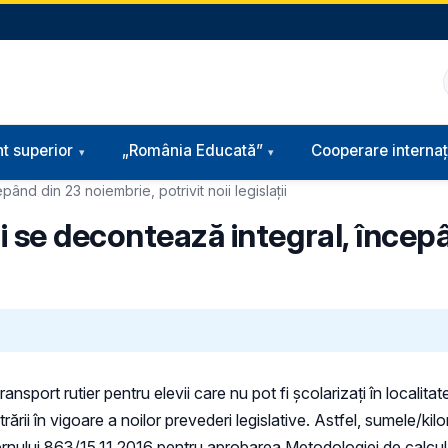
t superior
„România Educată”
Cooperare internaț
nd din 23 noiembrie, potrivit noii legislații
i se decontează integral, încep
sport rutier pentru elevii care nu pot fi şcolarizaţi în localita
ntrării în vigoare a noilor prevederi legislative. Astfel, sumele/ki
rnului 863/15.11.2016 pentru aprobarea Metodologiei de calcul și