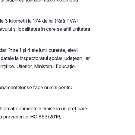
 3 kilometri la 174 de lei (fără TVA)
ului şi localitatea în care se află unitatea
 între 1 și 4 ale lunii curente, elevii
atele la inspectoratul şcolar judeţean, iar
nțifice. Ulterior, Ministerul Educației
bonamentelor se face numai pentru
iști că abonamentele emise la un preț care
rea prevederilor HG 863/2016,
.