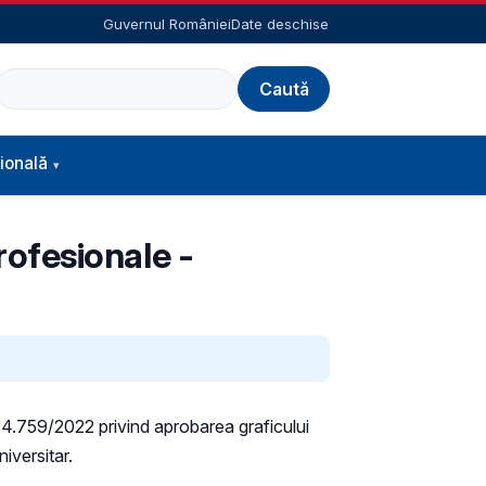
Guvernul României
Date deschise
Caută
ională
profesionale -
r. 4.759/2022 privind aprobarea graficului
iversitar.