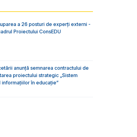
uparea a 26 posturi de experți externi -
 cadrul Proiectului ConsEDU
rcetării anunță semnarea contractului de
area proiectului strategic „Sistem
informațiilor în educație”