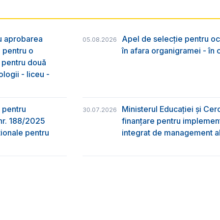
ru aprobarea
Apel de selecție pentru oc
05.08.2026
e pentru o
în afara organigramei - în
& pentru două
logii - liceu -
 pentru
Ministerul Educației și Ce
30.07.2026
nr. 188/2025
finanțare pentru implement
ţionale pentru
integrat de management al 