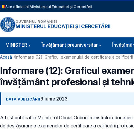
Sari la conținutul principal
Site oficial al Ministerului Educației și Cercetării
GUVERNUL ROMÂNIEI
MINISTERUL EDUCAȚIEI ȘI CERCETĂRII
Navigație principală
MINISTER
Învăţământ preuniversitar
Învățămân
Cale de navigare
Acasă
Informare (12): Graficul examenului de certificare a calificări
Informare (12): Graficul examenu
învățământ profesional și tehni
9 iunie 2023
DATA PUBLICĂRII
A fost publicat în Monitorul Oficial Ordinul ministrului educație
de desfășurare a examenelor de certificare a calificării profesio