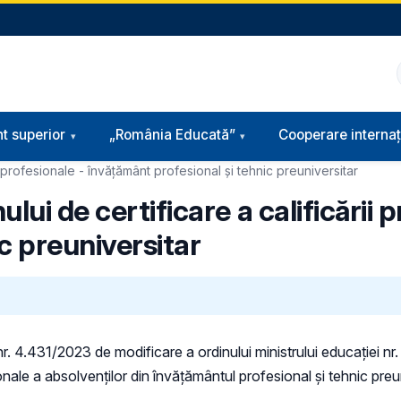
t superior
„România Educată”
Cooperare internaț
i profesionale - învățământ profesional și tehnic preuniversitar
lui de certificare a calificării 
c preuniversitar
i nr. 4.431/2023 de modificare a ordinului ministrului educației n
nale a absolvenților din învățământul profesional și tehnic preun