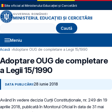
Sari la conținutul principal
Site oficial al Ministerului Educației și Cercetării
GUVERNUL ROMÂNIEI
MINISTERUL EDUCAȚIEI ȘI CERCETĂRII
Caută
Meniu
Navigație principală
Cale de navigare
Acasă
Adoptare OUG de completare a Legii 15/1990
Adoptare OUG de completare
a Legii 15/1990
28 iunie 2018
DATA PUBLICĂRII
Având în vedere decizia Curții Constituționale, nr. 249 din 19
aprilie 2018, publicată în Monitorul Oficial în data de 31 mai