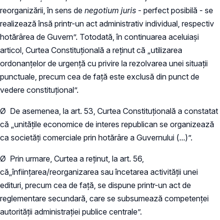
reorganizării, în sens de
negotium juris
- perfect posibilă - se
realizează însă printr-un act administrativ individual, respectiv
hotărârea de Guvern”. Totodată, în continuarea aceluiași
articol, Curtea Constituțională a reținut că „utilizarea
ordonanțelor de urgență cu privire la rezolvarea unei situații
punctuale, precum cea de față este exclusă din punct de
vedere constituțional”.
Ø De asemenea, la art. 53, Curtea Constituțională a constatat
că „unitățile economice de interes republican se organizează
ca societăți comerciale prin hotărâre a Guvernului (...)”.
Ø Prin urmare, Curtea a reţinut, la art. 56,
că„înfiinţarea/reorganizarea sau încetarea activităţii unei
edituri, precum cea de faţă, se dispune printr-un act de
reglementare secundară, care se subsumează competenţei
autorităţii administraţiei publice centrale”.