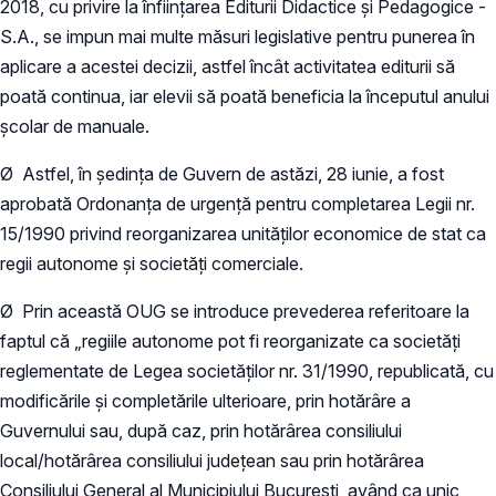
2018, cu privire la înființarea Editurii Didactice și Pedagogice -
S.A., se impun mai multe măsuri legislative pentru punerea în
aplicare a acestei decizii, astfel încât activitatea editurii să
poată continua, iar elevii să poată beneficia la începutul anului
școlar de manuale.
Ø Astfel, în ședința de Guvern de astăzi, 28 iunie, a fost
aprobată Ordonanța de urgență pentru completarea Legii nr.
15/1990 privind reorganizarea unităţilor economice de stat ca
regii autonome şi societăţi comerciale.
Ø Prin această OUG se introduce prevederea referitoare la
faptul că „regiile autonome pot fi reorganizate ca societăți
reglementate de Legea societăților nr. 31/1990, republicată, cu
modificările și completările ulterioare, prin hotărâre a
Guvernului sau, după caz, prin hotărârea consiliului
local/hotărârea consiliului județean sau prin hotărârea
Consiliului General al Municipiului București, având ca unic