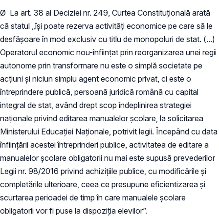
Ø La art. 38 al Deciziei nr. 249, Curtea Constituțională arată
că statul „își poate rezerva activități economice pe care să le
desfășoare în mod exclusiv cu titlu de monopoluri de stat. (...)
Operatorul economic nou-înființat prin reorganizarea unei regii
autonome prin transformare nu este o simplă societate pe
acțiuni și niciun simplu agent economic privat, ci este o
întreprindere publică, persoană juridică română cu capital
integral de stat, având drept scop îndeplinirea strategiei
naționale privind editarea manualelor școlare, la solicitarea
Ministerului Educației Naționale, potrivit legii. Începând cu data
înființării acestei întreprinderi publice, activitatea de editare a
manualelor școlare obligatorii nu mai este supusă prevederilor
Legii nr. 98/2016 privind achizițiile publice, cu modificările și
completările ulterioare, ceea ce presupune eficientizarea și
scurtarea perioadei de timp în care manualele școlare
obligatorii vor fi puse la dispoziția elevilor”.