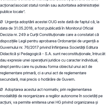
acționar/asociat statul român sau autoritatea administrației
publice locale”.
Ø Urgența adoptării acestei OUG este dată de faptul că, la
data de 31.05.2018, a fost publicată în Monitorul Oficial
Decizia nr. 249 a Curții Constituționale care a constatat că
dispozițiile Legii pentru aprobarea Ordonanței de urgență a
Guvernului nr. 76/2017 privind înfiinţarea Societăţii Editura
Didactică şi Pedagogică - S.A. sunt neconstituționale, întrucât
dau expresie unei operaţiuni juridice cu caracter individual,
drept pentru care nu puteau forma obiectul unui act de
reglementare primară, ci a unui act de reglementare
secundară, mai precis o hotărâre de Guvern.
Ø Adoptarea acestui act normativ, prin reglementarea
modalității de reorganizare a regiilor autonome în societăți pe
acțiuni, va permite emiterea unei HG privind organizarea și