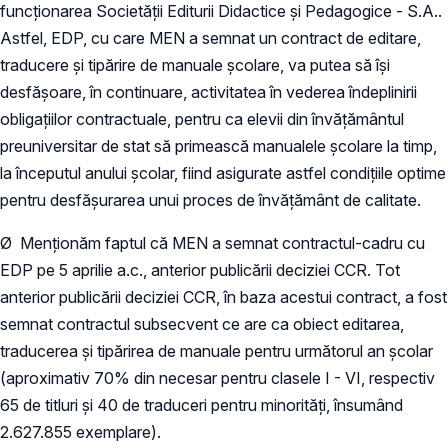
funcționarea Societății Editurii Didactice și Pedagogice - S.A..
Astfel, EDP, cu care MEN a semnat un contract de editare,
traducere și tipărire de manuale școlare, va putea să își
desfășoare, în continuare, activitatea în vederea îndeplinirii
obligațiilor contractuale, pentru ca elevii din învățământul
preuniversitar de stat să primească manualele școlare la timp,
la începutul anului școlar, fiind asigurate astfel condițiile optime
pentru desfășurarea unui proces de învățământ de calitate.
Ø Menționăm faptul că MEN a semnat contractul-cadru cu
EDP pe 5 aprilie a.c., anterior publicării deciziei CCR. Tot
anterior publicării deciziei CCR, în baza acestui contract, a fost
semnat contractul subsecvent ce are ca obiect editarea,
traducerea și tipărirea de manuale pentru următorul an școlar
(aproximativ 70% din necesar pentru clasele I - VI, respectiv
65 de titluri și 40 de traduceri pentru minorități, însumând
2.627.855 exemplare).