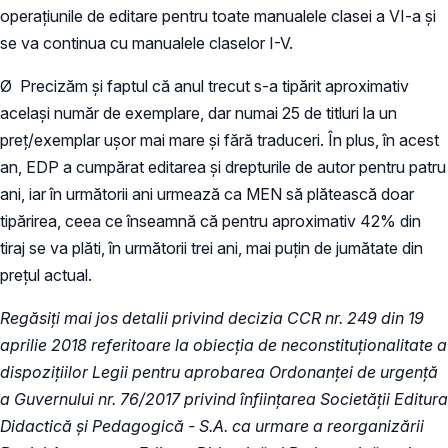
operațiunile de editare pentru toate manualele clasei a VI-a și
se va continua cu manualele claselor I-V.
Ø Precizăm și faptul că anul trecut s-a tipărit aproximativ
același număr de exemplare, dar numai 25 de titluri la un
preț/exemplar ușor mai mare și fără traduceri. În plus, în acest
an, EDP a cumpărat editarea și drepturile de autor pentru patru
ani, iar în următorii ani urmează ca MEN să plătească doar
tipărirea, ceea ce înseamnă că pentru aproximativ 42% din
tiraj se va plăti, în următorii trei ani, mai puțin de jumătate din
prețul actual.
Regăsiți mai jos detalii privind decizia CCR nr. 249 din 19
aprilie 2018 referitoare la obiecția de neconstituționalitate a
dispozițiilor Legii pentru aprobarea Ordonanței de urgență
a Guvernului nr. 76/2017 privind înființarea Societății Editura
Didactică și Pedagogică - S.A. ca urmare a reorganizării