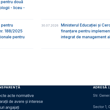
& pentru două
logii - liceu -
 pentru
Ministerul Educației și Ce
30.07.2026
nr. 188/2025
finanțare pentru implement
ţionale pentru
integrat de management al 
NSPARENȚĂ
ADRESĂ /
ecte acte normative
Str. Gener
rații de avere și interese
Sector 1, 
uri angajați