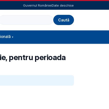
Guvernul României
Date deschise
Caută
ională
sie, pentru perioada