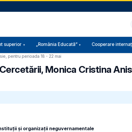
t superior
„România Educată”
Cooperare internaț
isie, pentru perioada 18 - 22 mai
 Cercetării, Monica Cristina Ani
instituții și organizații neguvernamentale