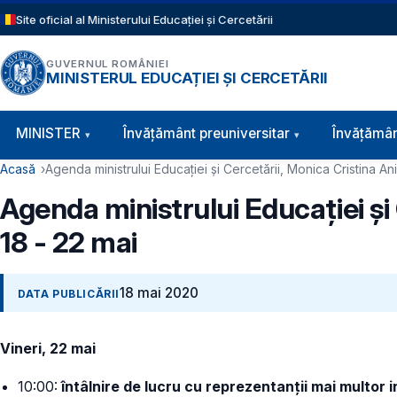
Sari la conținutul principal
Site oficial al Ministerului Educației și Cercetării
GUVERNUL ROMÂNIEI
MINISTERUL EDUCAȚIEI ȘI CERCETĂRII
Navigație principală
MINISTER
Învăţământ preuniversitar
Învățămân
Cale de navigare
Acasă
Agenda ministrului Educației și Cercetării, Monica Cristina An
Agenda ministrului Educației și
18 - 22 mai
18 mai 2020
DATA PUBLICĂRII
Vineri, 22 mai
10:00:
întâlnire de lucru cu reprezentanții mai multor 