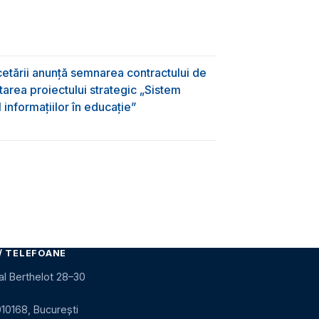
rcetării anunță semnarea contractului de
area proiectului strategic „Sistem
informațiilor în educație”
/ TELEFOANE
al Berthelot 28–30
010168, București