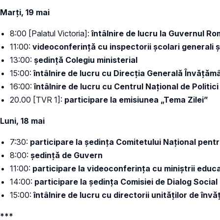
Marți, 19 mai
8:00 [Palatul Victoria]:
întâlnire de lucru la Guvernul Ro
11:00:
videoconferință cu inspectorii școlari generali și
13:00:
ședință Colegiu ministerial
15:00:
întâlnire de lucru cu Direcția Generală Învățăm
16:00:
întâlnire de lucru cu Centrul Național de Politic
20.00 [TVR 1]:
participare la emisiunea „Tema Zilei”
Luni, 18 mai
7:30:
participare la ședința Comitetului Național pentr
8:00:
ședință de Guvern
11:00:
participare la videoconferința cu miniștrii edu
14:00:
participare la ședința Comisiei de Dialog Social
15:00:
întâlnire de lucru cu directorii unităților de în
***