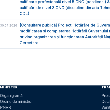
calificare profesională nivel 5 CNC (postliceal) 
calificări de nivel 3 CNC (discipline din aria Tehno
CDL)
[Consultare publică] Proiect: Hotărâre de Guvern
30.07.2026
modificarea și completarea Hotărârii Guvernului 
privind organizarea şi funcţionarea Autorităţii Na
Cercetare
MINISTER
TRA
Organigramă
Proi
Ordine de ministru
Decla
PNRR
Venit