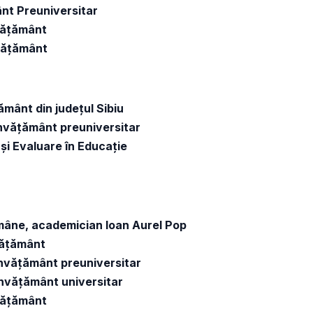
ânt Preuniversitar
nvățământ
nvățământ
țământ din județul Sibiu
 învățământ preuniversitar
i și Evaluare în Educație
omâne, academician Ioan Aurel Pop
nvățământ
 învățământ preuniversitar
 învățământ universitar
nvățământ