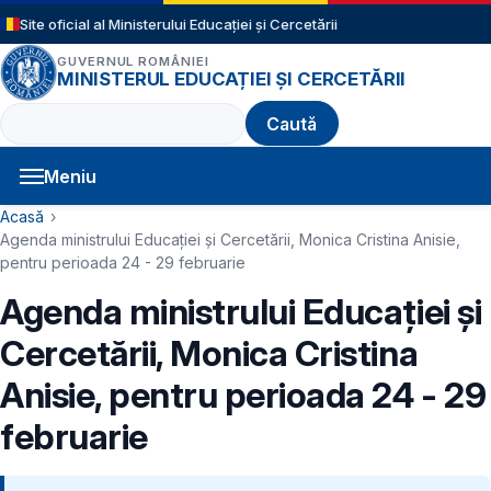
Sari la conținutul principal
Site oficial al Ministerului Educației și Cercetării
GUVERNUL ROMÂNIEI
MINISTERUL EDUCAȚIEI ȘI CERCETĂRII
Caută
Meniu
Navigație principală
Cale de navigare
Acasă
Agenda ministrului Educației și Cercetării, Monica Cristina Anisie,
pentru perioada 24 - 29 februarie
Agenda ministrului Educației și
Cercetării, Monica Cristina
Anisie, pentru perioada 24 - 29
februarie