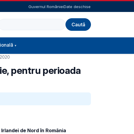
Guvernul României
Date deschise
Caută
ională
 2020
sie, pentru perioada
 Irlandei de Nord în România