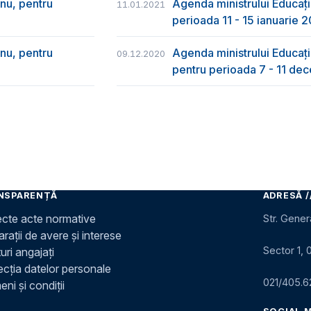
nu, pentru
Agenda ministrului Educați
11.01.2021
perioada 11 - 15 ianuarie 
nu, pentru
Agenda ministrului Educație
09.12.2020
pentru perioada 7 - 11 d
NSPARENȚĂ
ADRESĂ /
ecte acte normative
Str. Gener
rații de avere și interese
Sector 1, 
uri angajați
ecția datelor personale
021/405.6
ni și condiții