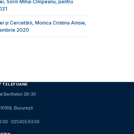
ei, Sorin Mihai Cîmpeanu, pentru
2021
i și Cercetării, Monica Cristina Anisie,
ecembrie 2020
/ TELEFOANE
al Berthelot 28–30
010168, București
2.00
·
021/405.63.00