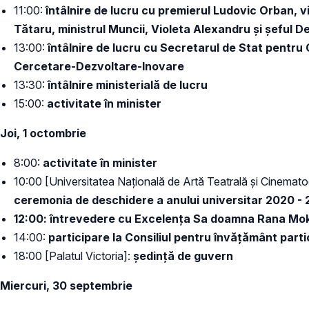
​11:00:
întâlnire de lucru cu premierul Ludovic Orban, v
Tătaru, ministrul Muncii, Violeta Alexandru și șeful 
13:00:
întâlnire de lucru cu Secretarul de Stat pentr
Cercetare-Dezvoltare-Inovare
13:30:
întâlnire ministerială de lucru
15:00:
activitate în minister
Joi, 1 octombrie
8:00:
activitate în minister
10:00 [Universitatea Națională de Artă Teatrală şi Cinematog
ceremonia de deschidere a anului universitar 2020 - 
12:00: întrevedere cu Excelența Sa doamna Rana Mok
14:00:
participare la Consiliul pentru învățământ part
18:00 [Palatul Victoria]:
ședință de guvern
Miercuri, 30 septembrie