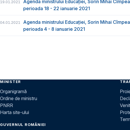
Agenda ministrului Educației, Sorin Mihai Cîmpea
19.01.2021
perioada 18 - 22 ianuarie 2021
Agenda ministrului Educației, Sorin Mihai Cîmpea
04.01.2021
perioada 4 - 8 ianuarie 2021
MINISTER
TRA
Organigramă
Proi
Ordine de ministru
Decla
PNRR
Venit
Harta site-ului
Prot
Terme
GUVERNUL ROMÂNIEI