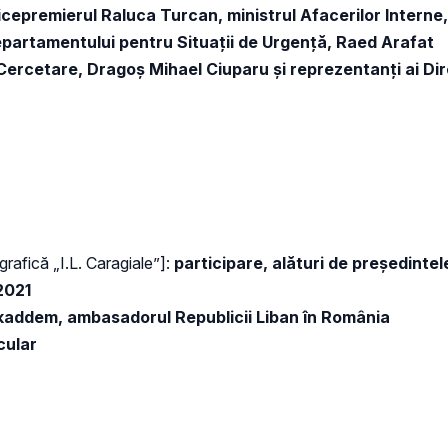
icepremierul Raluca Turcan, ministrul Afacerilor Interne,
Departamentului pentru Situații de Urgență, Raed Arafat
u Cercetare, Dragoș Mihael Ciuparu și reprezentanți ai 
rafică „I.L. Caragiale”]:
participare, alături de președintel
2021
addem, ambasadorul Republicii Liban în România
icular