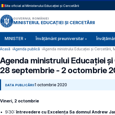
Sari la conținutul principal
Site oficial al Ministerului Educației și Cercetării
GUVERNUL ROMÂNIEI
MINISTERUL EDUCAȚIEI ȘI CERCETĂRII
Navigație principală
MINISTER
Învăţământ preuniversitar
Învățămân
Cale de navigare
Acasă
Agenda publică
Agenda ministrului Educației și Cercetării
Agenda ministrului Educației și
28 septembrie - 2 octombrie 
1 octombrie 2020
DATA PUBLICĂRII
Vineri, 2 octombrie
9:30:
întrevedere cu Excelența Sa domnul Andrew James