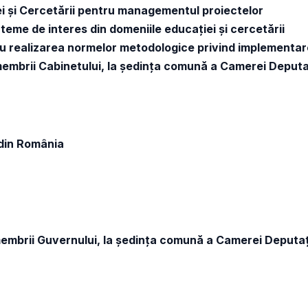
ției și Cercetării pentru managementul proiectelor
teme de interes din domeniile educației și cercetării
tru realizarea normelor metodologice privind implementar
embrii Cabinetului, la ședința comună a Camerei Deputaț
 din România
embrii Guvernului, la ședința comună a Camerei Deputaț