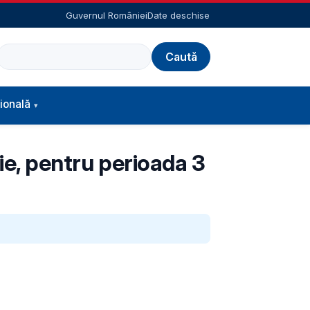
Guvernul României
Date deschise
Caută
ională
sie, pentru perioada 3