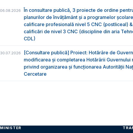
În consultare publică, 3 proiecte de ordine pent
06.08.2026
planurilor de învățământ și a programelor școlar
calificare profesională nivel 5 CNC (postliceal) 
calificări de nivel 3 CNC (discipline din aria Tehno
CDL)
[Consultare publică] Proiect: Hotărâre de Guvern
30.07.2026
modificarea și completarea Hotărârii Guvernului 
privind organizarea şi funcţionarea Autorităţii Na
Cercetare
MINISTER
TRA