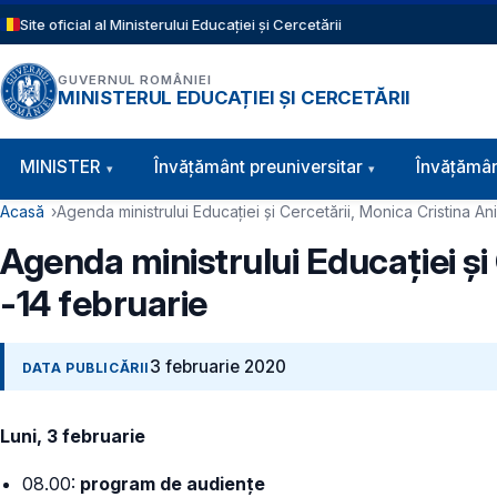
Sari la conținutul principal
Site oficial al Ministerului Educației și Cercetării
GUVERNUL ROMÂNIEI
MINISTERUL EDUCAȚIEI ȘI CERCETĂRII
Navigație principală
MINISTER
Învăţământ preuniversitar
Învățămân
Cale de navigare
Acasă
Agenda ministrului Educației și Cercetării, Monica Cristina An
Agenda ministrului Educației și
-14 februarie
3 februarie 2020
DATA PUBLICĂRII
Luni, 3 februarie
08.00:
program de audiențe