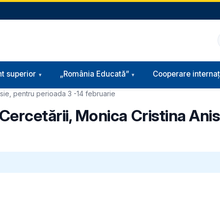
t superior
„România Educată”
Cooperare internaț
isie, pentru perioada 3 -14 februarie
 Cercetării, Monica Cristina Ani