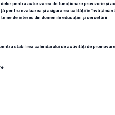
ardelor pentru autorizarea de funcționare provizorie și a
nță pentru evaluarea și asigurarea calității în învățămân
teme de interes din domeniile educației și cercetării
 pentru stabilirea calendarului de activități de promovar
re