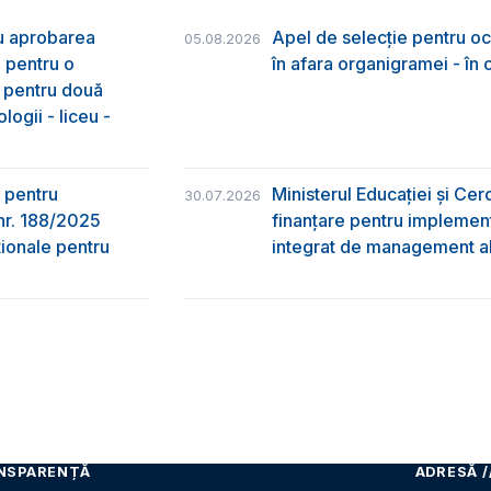
ru aprobarea
Apel de selecție pentru oc
05.08.2026
e pentru o
în afara organigramei - în
& pentru două
logii - liceu -
 pentru
Ministerul Educației și Ce
30.07.2026
nr. 188/2025
finanțare pentru implement
ţionale pentru
integrat de management al 
NSPARENȚĂ
ADRESĂ /