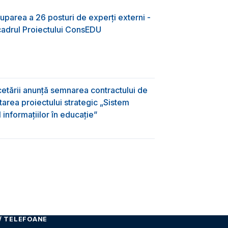
uparea a 26 posturi de experți externi -
 cadrul Proiectului ConsEDU
rcetării anunță semnarea contractului de
area proiectului strategic „Sistem
informațiilor în educație”
/ TELEFOANE